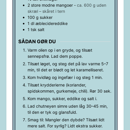
2
store
modne mangoer
-
ca. 600 g uden
skræl – skåret i tern
100
g
sukker
1
dl
æblecidereddike
1
tsk
salt
SÅDAN GØR DU
Varm olien op i en gryde, og tilsæt
sennepsfrø. Lad dem poppe.
Tilsæt løget, og steg det på lav varme 5–7
min, til det er blødt og let karamelliseret.
Kom hvidløg og ingefær i og steg 1 min.
Tilsæt krydderierne (koriander,
spidskommen, gurkemeje, chili). Rør 30 sek.
Kom mango, sukker, eddike og salt i.
Lad chutneyen simre uden låg 30–45 min,
til den er tyk og glansfuld.
Smag til: Mangler den dybde? Tilsæt lidt
mere salt. For syrlig? Lidt ekstra sukker.