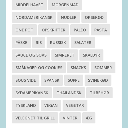
MIDDELHAVET
MORGENMAD
NORDAMERIKANSK
NUDLER
OKSEKØD
ONE POT
OPSKRIFTER
PALEO
PASTA
PÅSKE
RIS
RUSSISK
SALATER
SAUCE OG SOVS
SIMRERET
SKALDYR
SMÅKAGER OG COOKIES
SNACKS
SOMMER
SOUS VIDE
SPANSK
SUPPE
SVINEKØD
SYDAMERIKANSK
THAILANDSK
TILBEHØR
TYSKLAND
VEGAN
VEGETAR
VELEGNET TIL GRILL
VINTER
ÆG