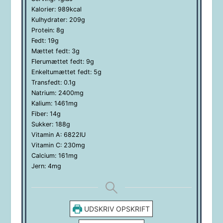
Kalorier:
989
kcal
Kulhydrater:
209
g
Protein:
8
g
Fedt:
19
g
Mættet fedt:
3
g
Flerumættet fedt:
9
g
Enkeltumættet fedt:
5
g
Transfedt:
0.1
g
Natrium:
2400
mg
Kalium:
1461
mg
Fiber:
14
g
Sukker:
188
g
Vitamin A:
6822
IU
Vitamin C:
230
mg
Calcium:
161
mg
Jern:
4
mg
UDSKRIV OPSKRIFT