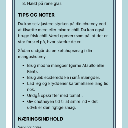
Hæld på rene glas.
TIPS OG NOTER
Du kan selv justere styrken på din chutney ved
at tilsætte mere eller mindre chili. Du kan også
bruge frisk chili. Værd opmærksom på, at der er
stor forskel på, hvor stærke de er.
Sådan undgår du en ketchupsmag i din
mangoshutney
Brug modne mangoer (gerne Ataulfo eller
Kent).
Brug æblecidereddike i små mængder.
Lad løg og krydderier karamellisere lang tid
nok.
Undgå opskrifter med tomat i.
Giv chutneyen tid til at simre ind – det
udvikler den rigtige smag.
NÆRINGSINDHOLD
Serving:
1
glas