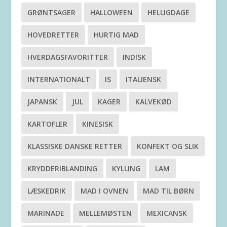
GRØNTSAGER
HALLOWEEN
HELLIGDAGE
HOVEDRETTER
HURTIG MAD
HVERDAGSFAVORITTER
INDISK
INTERNATIONALT
IS
ITALIENSK
JAPANSK
JUL
KAGER
KALVEKØD
KARTOFLER
KINESISK
KLASSISKE DANSKE RETTER
KONFEKT OG SLIK
KRYDDERIBLANDING
KYLLING
LAM
LÆSKEDRIK
MAD I OVNEN
MAD TIL BØRN
MARINADE
MELLEMØSTEN
MEXICANSK