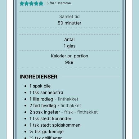
5
fra 1 stemme
Samlet tid
minutter
50
minutter
Antal
1
glas
Kalorier pr. portion
989
INGREDIENSER
1
spsk
olie
1
tsk
sennepsfrø
1
lille
rødløg
-
finthakket
2
fed
hvidløg
-
finthakket
2
spsk
ingefær
-
frisk - finthakket
1
tsk
stødt koriander
1
tsk
stødt spidskommen
½
tsk
gurkemeje
½
tsk
chiliflager