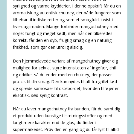
syrlighed og varme krydderier. I denne opskrift får du en
aromatisk og autentisk chutney, der både fungerer som
tilbehør til indiske retter og som et smagfuldt twist i
hverdagsmaden. Mange forbinder mangochutney med
noget tungt og meget sødt, men når den tilberedes
korrekt, får den en dyb, frugtig smag og en naturlig
friskhed, som gør den utrolig alsidig.
Den hjemmelavede variant af mangochutney giver dig
mulighed for selv at styre intensiteten af ingefær, chili
og eddike, så du ender med en chutney, der passer
præcis til din smag. Den kan nydes til alt fra grillet kød
og sprøde samosaer til ostebordet, hvor den tilføjer en
eksotisk, sød-syrlig kontrast.
Når du laver mangochutney fra bunden, får du samtidig
et produkt uden kunstige tilsætningsstoffer og med
langt mere karakter end de glas, du finder i
supermarkedet. Prøv den én gang og du får lyst til altid