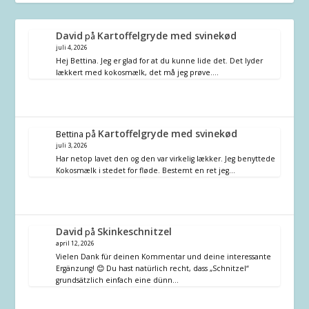
David
Kartoffelgryde med svinekød
på
juli 4, 2026
Hej Bettina. Jeg er glad for at du kunne lide det. Det lyder
lækkert med kokosmælk, det må jeg prøve.…
Kartoffelgryde med svinekød
Bettina
på
juli 3, 2026
Har netop lavet den og den var virkelig lækker. Jeg benyttede
Kokosmælk i stedet for fløde. Bestemt en ret jeg…
David
Skinkeschnitzel
på
april 12, 2026
Vielen Dank für deinen Kommentar und deine interessante
Ergänzung! 😊 Du hast natürlich recht, dass „Schnitzel“
grundsätzlich einfach eine dünn…