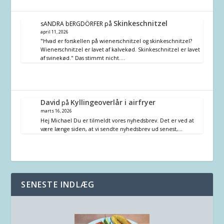
Skinkeschnitzel
sANDRA bERGDÖRFER
på
april 11, 2026
"Hvad er forskellen på wienerschnitzel og skinkeschnitzel?
Wienerschnitzel er lavet af kalvekød. Skinkeschnitzel er lavet
af svinekød." Das stimmt nicht.…
David
Kyllingeoverlår i airfryer
på
marts 16, 2026
Hej Michael Du er tilmeldt vores nyhedsbrev. Det er ved at
være længe siden, at vi sendte nyhedsbrev ud senest,…
SENESTE INDLÆG