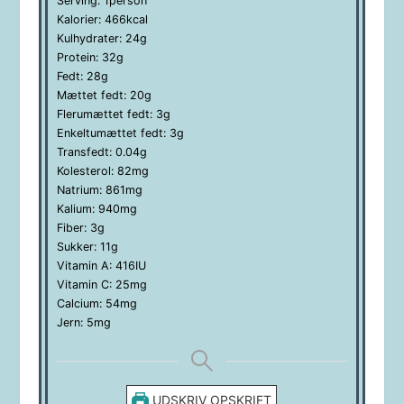
Serving:
1
person
Kalorier:
466
kcal
Kulhydrater:
24
g
Protein:
32
g
Fedt:
28
g
Mættet fedt:
20
g
Flerumættet fedt:
3
g
Enkeltumættet fedt:
3
g
Transfedt:
0.04
g
Kolesterol:
82
mg
Natrium:
861
mg
Kalium:
940
mg
Fiber:
3
g
Sukker:
11
g
Vitamin A:
416
IU
Vitamin C:
25
mg
Calcium:
54
mg
Jern:
5
mg
UDSKRIV OPSKRIFT