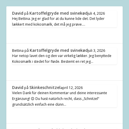
David
Kartoffelgryde med svinekød
på
juli 4, 2026
Hej Bettina. Jeg er glad for at du kunne lide det. Det lyder
lækkert med kokosmælk, det må jeg prøve.…
Kartoffelgryde med svinekød
Bettina
på
juli 3, 2026
Har netop lavet den og den var virkelig lækker. Jeg benyttede
Kokosmælk i stedet for fløde. Bestemt en ret jeg…
David
Skinkeschnitzel
på
april 12, 2026
Vielen Dank für deinen Kommentar und deine interessante
Ergänzung! 😊 Du hast natürlich recht, dass „Schnitzel“
grundsätzlich einfach eine dünn…