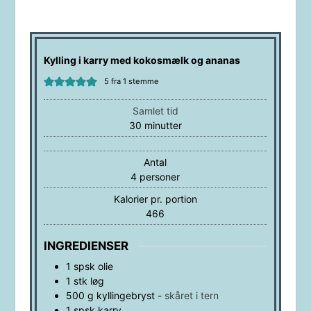
Kylling i karry med kokosmælk og ananas
5
fra 1 stemme
Samlet tid
minutter
30
minutter
Antal
4
personer
Kalorier pr. portion
466
INGREDIENSER
1
spsk
olie
1
stk
løg
500
g
kyllingebryst
-
skåret i tern
1
spsk
karry