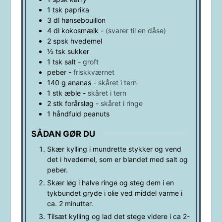
1
tsk
paprika
3
dl
hønsebouillon
4
dl
kokosmælk
-
(svarer til en dåse)
2
spsk
hvedemel
½
tsk
sukker
1
tsk
salt
-
groft
peber
-
friskkværnet
140
g
ananas
-
skåret i tern
1
stk
æble
-
skåret i tern
2
stk
forårsløg
-
skåret i ringe
1
håndfuld
peanuts
SÅDAN GØR DU
Skær kylling i mundrette stykker og vend
det i hvedemel, som er blandet med salt og
peber.
Skær løg i halve ringe og steg dem i en
tykbundet gryde i olie ved middel varme i
ca. 2 minutter.
Tilsæt kylling og lad det stege videre i ca 2-