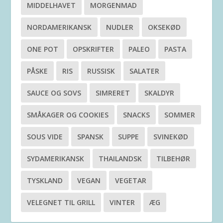
MIDDELHAVET
MORGENMAD
NORDAMERIKANSK
NUDLER
OKSEKØD
ONE POT
OPSKRIFTER
PALEO
PASTA
PÅSKE
RIS
RUSSISK
SALATER
SAUCE OG SOVS
SIMRERET
SKALDYR
SMÅKAGER OG COOKIES
SNACKS
SOMMER
SOUS VIDE
SPANSK
SUPPE
SVINEKØD
SYDAMERIKANSK
THAILANDSK
TILBEHØR
TYSKLAND
VEGAN
VEGETAR
VELEGNET TIL GRILL
VINTER
ÆG