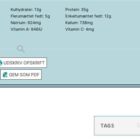
Kulhydrater:
13
g
Protein:
35
g
Flerumættet fedt:
5
g
Enkeltumættet fedt:
12
g
Natrium:
924
mg
Kalium:
738
mg
Vitamin A:
946
IU
Vitamin C:
4
mg
UDSKRIV OPSKRIFT
GEM SOM PDF
TAGS