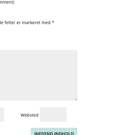
omment
)
e felter er markeret med
*
Websted
INDSEND INDHOLD