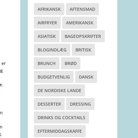
AFRIKANSK
AFTENSMAD
AIRFRYER
AMERIKANSK
ASIATISK
BAGEOPSKRIFTER
BLOGINDLÆG
BRITISK
 er
BRUNCH
BRØD
og
BUDGETVENLIG
DANSK
e.
DE NORDISKE LANDE
g
DESSERTER
DRESSING
en
DRINKS OG COCKTAILS
en
EFTERMIDDAGSKAFFE
g.