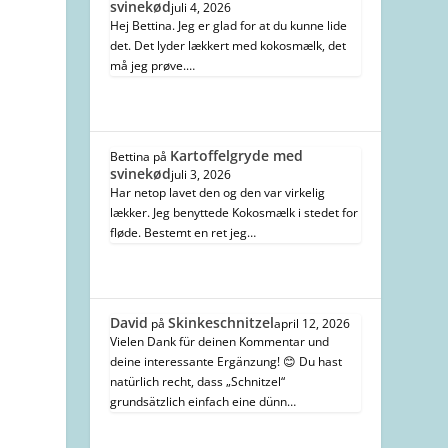
svinekød
juli 4, 2026
Hej Bettina. Jeg er glad for at du kunne lide
det. Det lyder lækkert med kokosmælk, det
må jeg prøve.…
Kartoffelgryde med
Bettina
på
svinekød
juli 3, 2026
Har netop lavet den og den var virkelig
lækker. Jeg benyttede Kokosmælk i stedet for
fløde. Bestemt en ret jeg…
David
Skinkeschnitzel
på
april 12, 2026
Vielen Dank für deinen Kommentar und
deine interessante Ergänzung! 😊 Du hast
natürlich recht, dass „Schnitzel“
grundsätzlich einfach eine dünn…