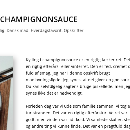
I CHAMPIGNONSAUCE
lig
,
Dansk mad
,
Hverdagsfavorit
,
Opskrifter
Kylling i champignonsauce er en rigtig lækker ret. Det
en rigtig efterårs- eller vinterret. Den er fed, cremet 
fuld af smag. Jeg har i denne opskrift brugt
madlavningsfløde. Jeg synes, at det giver en god sauc
Du kan selvfølgelig sagtens bruge piskefløde, men je
synes ikke det er nødvendigt.
Forleden dag var vi ude som familie sammen. Vi tog 
tur stranden. Det var en rigtig efterårstur. Vejret var
godt, men vinden var lidt kold. Vi samlede skaller, st
og andre ting vi kunne finde. Det var en pragtfuld da