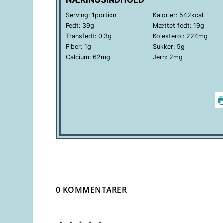
NÆRINGSINDHOLD
Serving:
1
portion
Kalorier:
542
kcal
Fedt:
39
g
Mættet fedt:
19
g
Transfedt:
0.3
g
Kolesterol:
224
mg
Fiber:
1
g
Sukker:
5
g
Calcium:
62
mg
Jern:
2
mg
0 KOMMENTARER