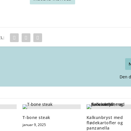
L:
Den d
T-bone steak
Kalkunbryst med
flødekartofler og
januar 9, 2025
panzanella