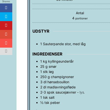
Shares
Antal
4
portioner
UDSTYR
1 Sauterpande
stor, med låg
INGREDIENSER
1
kg
kyllingeunderlår
25
g
smør
1
stk
løg
250
g
champignoner
3
dl
hønsebouillon
2
dl
madlavningsfløde
2-3
spsk
saucejævner
-
lys.
1
tsk
salt
½
tsk
peber