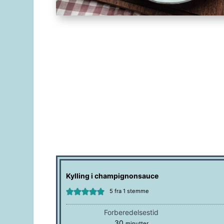
Kylling i champignonsauce
5
fra 1 stemme
Forberedelsestid
minutter
30
minutter