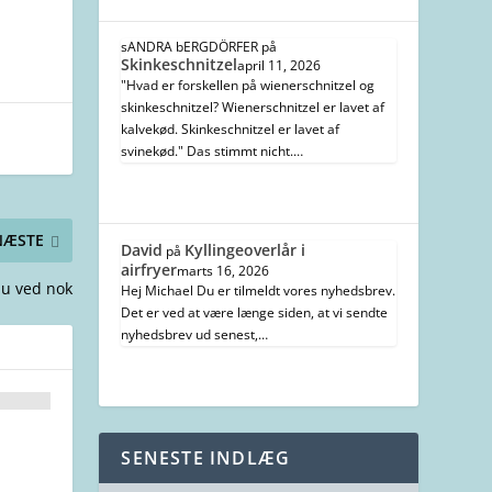
sANDRA bERGDÖRFER
på
Skinkeschnitzel
april 11, 2026
"Hvad er forskellen på wienerschnitzel og
skinkeschnitzel? Wienerschnitzel er lavet af
kalvekød. Skinkeschnitzel er lavet af
svinekød." Das stimmt nicht.…
NÆSTE
David
Kyllingeoverlår i
på
airfryer
marts 16, 2026
u ved nok
Hej Michael Du er tilmeldt vores nyhedsbrev.
Det er ved at være længe siden, at vi sendte
nyhedsbrev ud senest,…
SENESTE INDLÆG