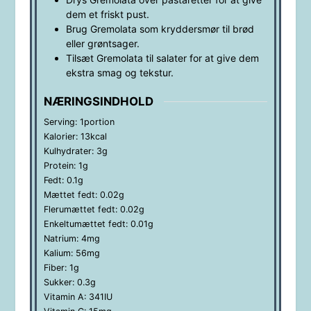
dem et friskt pust.
Brug Gremolata som kryddersmør til brød
eller grøntsager.
Tilsæt Gremolata til salater for at give dem
ekstra smag og tekstur.
NÆRINGSINDHOLD
Serving:
1
portion
Kalorier:
13
kcal
Kulhydrater:
3
g
Protein:
1
g
Fedt:
0.1
g
Mættet fedt:
0.02
g
Flerumættet fedt:
0.02
g
Enkeltumættet fedt:
0.01
g
Natrium:
4
mg
Kalium:
56
mg
Fiber:
1
g
Sukker:
0.3
g
Vitamin A:
341
IU