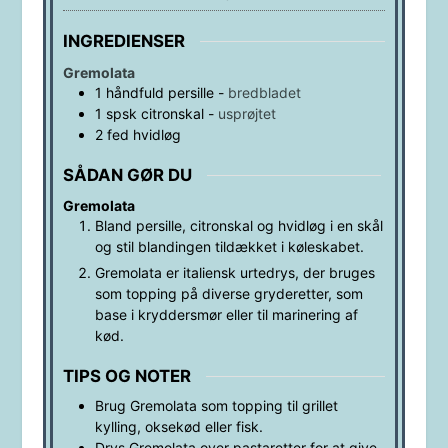
INGREDIENSER
Gremolata
1
håndfuld
persille
-
bredbladet
1
spsk
citronskal
-
usprøjtet
2
fed
hvidløg
SÅDAN GØR DU
Gremolata
Bland persille, citronskal og hvidløg i en skål
og stil blandingen tildækket i køleskabet.
Gremolata er italiensk urtedrys, der bruges
som topping på diverse gryderetter, som
base i kryddersmør eller til marinering af
kød.
TIPS OG NOTER
Brug Gremolata som topping til grillet
kylling, oksekød eller fisk.
Drys Gremolata over pastaretter for at give