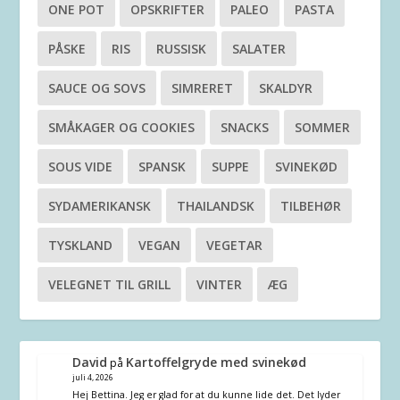
ONE POT
OPSKRIFTER
PALEO
PASTA
PÅSKE
RIS
RUSSISK
SALATER
SAUCE OG SOVS
SIMRERET
SKALDYR
SMÅKAGER OG COOKIES
SNACKS
SOMMER
SOUS VIDE
SPANSK
SUPPE
SVINEKØD
SYDAMERIKANSK
THAILANDSK
TILBEHØR
TYSKLAND
VEGAN
VEGETAR
VELEGNET TIL GRILL
VINTER
ÆG
David
Kartoffelgryde med svinekød
på
juli 4, 2026
Hej Bettina. Jeg er glad for at du kunne lide det. Det lyder