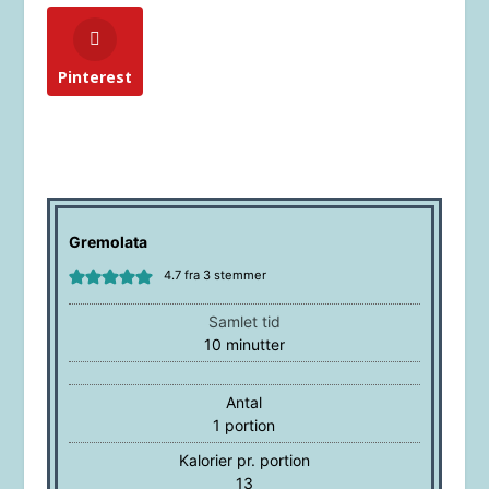
Pinterest
Gremolata
4.7
fra
3
stemmer
Samlet tid
minutter
10
minutter
Antal
1
portion
Kalorier pr. portion
13