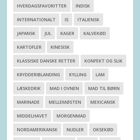
HVERDAGSFAVORITTER
INDISK
INTERNATIONALT
IS
ITALIENSK
JAPANSK
JUL
KAGER
KALVEKØD
KARTOFLER
KINESISK
KLASSISKE DANSKE RETTER
KONFEKT OG SLIK
KRYDDERIBLANDING
KYLLING
LAM
LÆSKEDRIK
MAD I OVNEN
MAD TIL BØRN
MARINADE
MELLEMØSTEN
MEXICANSK
MIDDELHAVET
MORGENMAD
NORDAMERIKANSK
NUDLER
OKSEKØD