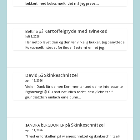
lækkert med kokosmælk, det må jeg prøve.…
Kartoffelgryde med svinekød
Bettina
på
juli 3, 2026
Har netop lavet den og den var virkelig lækker. Jeg benyttede
Kokosmælk i stedet for fløde. Bestemt en ret jeg…
David
Skinkeschnitzel
på
april 12, 2026
Vielen Dank für deinen Kommentar und deine interessante
Ergänzung! 😊 Du hast natürlich recht, dass „Schnitzel“
grundsätzlich einfach eine dünn…
Skinkeschnitzel
sANDRA bERGDÖRFER
på
april 11, 2026
"Hvad er forskellen på wienerschnitzel og skinkeschnitzel?