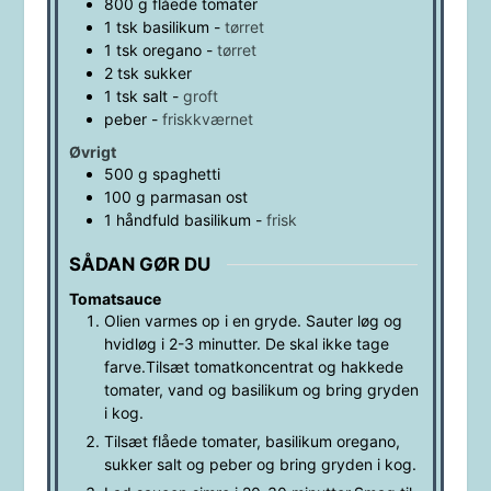
800
g
flåede tomater
1
tsk
basilikum
-
tørret
1
tsk
oregano
-
tørret
2
tsk
sukker
1
tsk
salt
-
groft
peber
-
friskkværnet
Øvrigt
500
g
spaghetti
100
g
parmasan ost
1
håndfuld
basilikum
-
frisk
SÅDAN GØR DU
Tomatsauce
Olien varmes op i en gryde. Sauter løg og
hvidløg i 2-3 minutter. De skal ikke tage
farve.Tilsæt tomatkoncentrat og hakkede
tomater, vand og basilikum og bring gryden
i kog.
Tilsæt flåede tomater, basilikum oregano,
sukker salt og peber og bring gryden i kog.