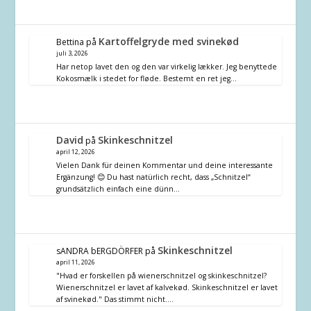
Kartoffelgryde med svinekød
Bettina
på
juli 3, 2026
Har netop lavet den og den var virkelig lækker. Jeg benyttede
Kokosmælk i stedet for fløde. Bestemt en ret jeg…
David
Skinkeschnitzel
på
april 12, 2026
Vielen Dank für deinen Kommentar und deine interessante
Ergänzung! 😊 Du hast natürlich recht, dass „Schnitzel“
grundsätzlich einfach eine dünn…
Skinkeschnitzel
sANDRA bERGDÖRFER
på
april 11, 2026
"Hvad er forskellen på wienerschnitzel og skinkeschnitzel?
Wienerschnitzel er lavet af kalvekød. Skinkeschnitzel er lavet
af svinekød." Das stimmt nicht.…