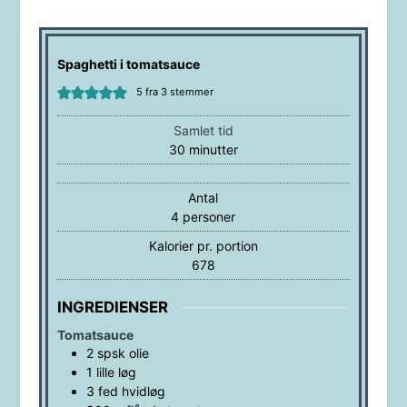
Spaghetti i tomatsauce
5
fra
3
stemmer
Samlet tid
minutter
30
minutter
Antal
4
personer
Kalorier pr. portion
678
INGREDIENSER
Tomatsauce
2
spsk
olie
1
lille
løg
3
fed
hvidløg