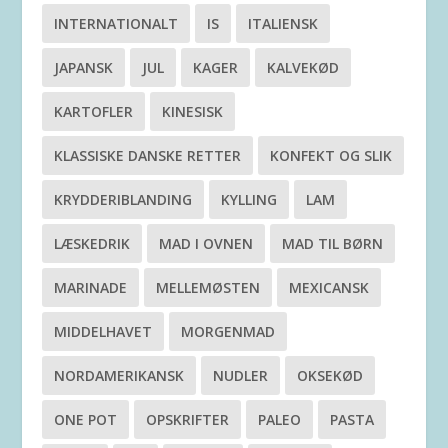
INTERNATIONALT
IS
ITALIENSK
JAPANSK
JUL
KAGER
KALVEKØD
KARTOFLER
KINESISK
KLASSISKE DANSKE RETTER
KONFEKT OG SLIK
KRYDDERIBLANDING
KYLLING
LAM
LÆSKEDRIK
MAD I OVNEN
MAD TIL BØRN
MARINADE
MELLEMØSTEN
MEXICANSK
MIDDELHAVET
MORGENMAD
NORDAMERIKANSK
NUDLER
OKSEKØD
ONE POT
OPSKRIFTER
PALEO
PASTA