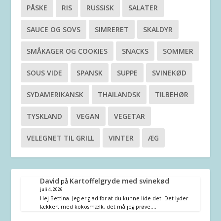
PÅSKE
RIS
RUSSISK
SALATER
SAUCE OG SOVS
SIMRERET
SKALDYR
SMÅKAGER OG COOKIES
SNACKS
SOMMER
SOUS VIDE
SPANSK
SUPPE
SVINEKØD
SYDAMERIKANSK
THAILANDSK
TILBEHØR
TYSKLAND
VEGAN
VEGETAR
VELEGNET TIL GRILL
VINTER
ÆG
David
Kartoffelgryde med svinekød
på
juli 4, 2026
Hej Bettina. Jeg er glad for at du kunne lide det. Det lyder
lækkert med kokosmælk, det må jeg prøve.…