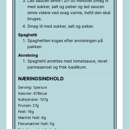
Lad saucen simre i 20-30 minutter.Smag til
med sukker, salt og peber og lad saucen
simre videre ved svag varme, indtil den skal
bruges.
Smag til med sukker, salt og peber.
Spaghetti
Spaghettien koges efter anvisningen på
pakken.
Anretning
Spaghetti anrettes med tomatsauce, revet
parmasanost og frisk basilikum.
NÆRINGSINDHOLD
Serving:
1
person
Kalorier:
678
kcal
Kulhydrater:
107
g
Protein:
27
g
Fedt:
16
g
Mættet fedt:
6
g
Flerumættet fedt:
5
g