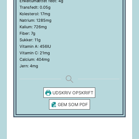
Enkeltumættet fedt:
4
g
Transfedt:
0.05
g
Kolesterol:
17
mg
Natrium:
1285
mg
Kalium:
726
mg
Fiber:
7
g
Sukker:
11
g
Vitamin A:
456
IU
Vitamin C:
21
mg
Calcium:
404
mg
Jern:
4
mg
UDSKRIV OPSKRIFT
GEM SOM PDF