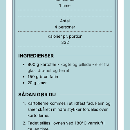
time
1
time
Antal
4
personer
Kalorier pr. portion
332
INGREDIENSER
800
g
kartofler
-
kogte og pillede - eller fra
glas, drænet og tørret
150
g
brun farin
20
g
smør
SÅDAN GØR DU
Kartoflerne kommes i et ildfast fad. Farin og
smør skåret i mindre stykker fordeles over
kartoflerne.
Fadet stilles i ovnen ved 180℃ varmluft i
ca. en time.