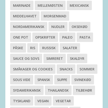
MARINADE
MELLEMØSTEN
MEXICANSK
MIDDELHAVET
MORGENMAD
NORDAMERIKANSK
NUDLER
OKSEKØD
ONE POT
OPSKRIFTER
PALEO
PASTA
PÅSKE
RIS
RUSSISK
SALATER
SAUCE OG SOVS
SIMRERET
SKALDYR
SMÅKAGER OG COOKIES
SNACKS
SOMMER
SOUS VIDE
SPANSK
SUPPE
SVINEKØD
SYDAMERIKANSK
THAILANDSK
TILBEHØR
TYSKLAND
VEGAN
VEGETAR