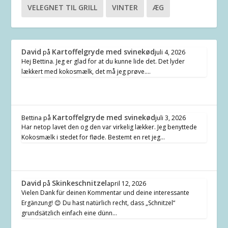
VELEGNET TIL GRILL
VINTER
ÆG
David
Kartoffelgryde med svinekød
på
juli 4, 2026
Hej Bettina. Jeg er glad for at du kunne lide det. Det lyder
lækkert med kokosmælk, det må jeg prøve.…
Kartoffelgryde med svinekød
Bettina
på
juli 3, 2026
Har netop lavet den og den var virkelig lækker. Jeg benyttede
Kokosmælk i stedet for fløde. Bestemt en ret jeg…
David
Skinkeschnitzel
på
april 12, 2026
Vielen Dank für deinen Kommentar und deine interessante
Ergänzung! 😊 Du hast natürlich recht, dass „Schnitzel“
grundsätzlich einfach eine dünn…