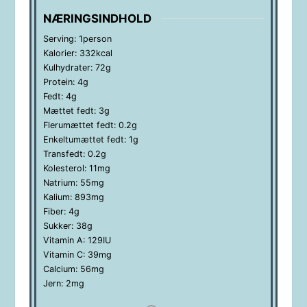
NÆRINGSINDHOLD
Serving:
1
person
Kalorier:
332
kcal
Kulhydrater:
72
g
Protein:
4
g
Fedt:
4
g
Mættet fedt:
3
g
Flerumættet fedt:
0.2
g
Enkeltumættet fedt:
1
g
Transfedt:
0.2
g
Kolesterol:
11
mg
Natrium:
55
mg
Kalium:
893
mg
Fiber:
4
g
Sukker:
38
g
Vitamin A:
129
IU
Vitamin C:
39
mg
Calcium:
56
mg
Jern:
2
mg