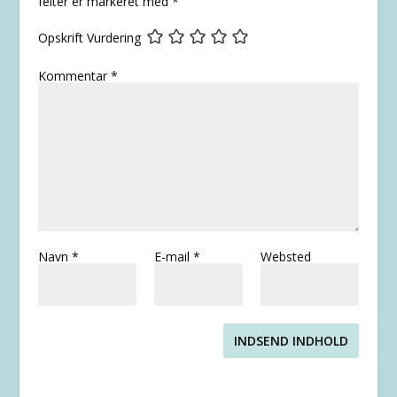
felter er markeret med
*
Opskrift Vurdering
Kommentar
*
Navn
*
E-mail
*
Websted
INDSEND INDHOLD