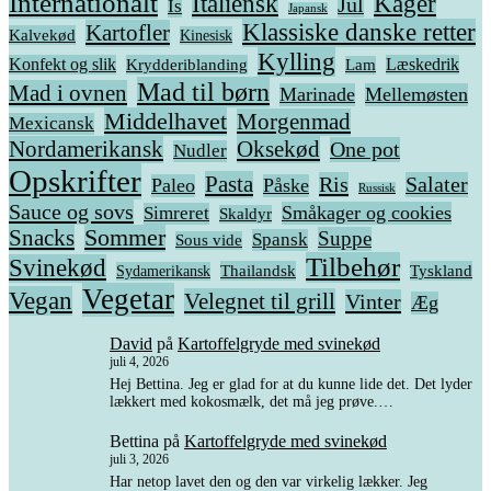
Internationalt
Italiensk
Kager
Jul
Is
Japansk
Klassiske danske retter
Kartofler
Kalvekød
Kinesisk
Kylling
Konfekt og slik
Krydderiblanding
Læskedrik
Lam
Mad til børn
Mad i ovnen
Marinade
Mellemøsten
Middelhavet
Morgenmad
Mexicansk
Nordamerikansk
Oksekød
One pot
Nudler
Opskrifter
Pasta
Ris
Salater
Paleo
Påske
Russisk
Sauce og sovs
Småkager og cookies
Simreret
Skaldyr
Snacks
Sommer
Suppe
Spansk
Sous vide
Tilbehør
Svinekød
Thailandsk
Tyskland
Sydamerikansk
Vegetar
Vegan
Velegnet til grill
Vinter
Æg
David
på
Kartoffelgryde med svinekød
juli 4, 2026
Hej Bettina. Jeg er glad for at du kunne lide det. Det lyder
lækkert med kokosmælk, det må jeg prøve.…
Bettina
på
Kartoffelgryde med svinekød
juli 3, 2026
Har netop lavet den og den var virkelig lækker. Jeg