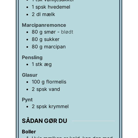
1
spsk
hvedemel
2
dl
mælk
Marcipanremonce
80
g
smør
-
blødt
80
g
sukker
80
g
marcipan
Pensling
1
stk
æg
Glasur
100
g
flormelis
2
spsk
vand
Pynt
2
spsk
krymmel
SÅDAN GØR DU
Boller