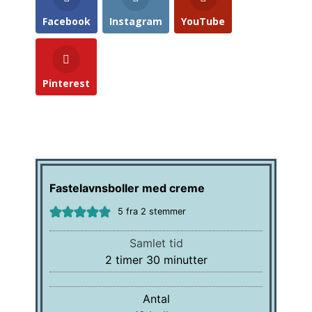
Facebook
Instagram
YouTube
Pinterest
Fastelavnsboller med creme
5
fra
2
stemmer
Samlet tid
timer
minutter
2
timer
30
minutter
Antal