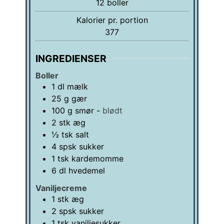
12
boller
Kalorier pr. portion
377
INGREDIENSER
Boller
1
dl
mælk
25
g
gær
100
g
smør
-
blødt
2
stk
æg
½
tsk
salt
4
spsk
sukker
1
tsk
kardemomme
6
dl
hvedemel
Vaniljecreme
1
stk
æg
2
spsk
sukker
1
tsk
vaniljesukker