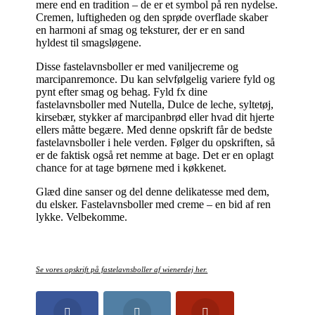
mere end en tradition – de er et symbol på ren nydelse.
Cremen, luftigheden og den sprøde overflade skaber
en harmoni af smag og teksturer, der er en sand
hyldest til smagsløgene.
Disse fastelavnsboller er med vaniljecreme og
marcipanremonce. Du kan selvfølgelig variere fyld og
pynt efter smag og behag. Fyld fx dine
fastelavnsboller med Nutella, Dulce de leche, syltetøj,
kirsebær, stykker af marcipanbrød eller hvad dit hjerte
ellers måtte begære. Med denne opskrift får de bedste
fastelavnsboller i hele verden. Følger du opskriften, så
er de faktisk også ret nemme at bage. Det er en oplagt
chance for at tage børnene med i køkkenet.
Glæd dine sanser og del denne delikatesse med dem,
du elsker. Fastelavnsboller med creme – en bid af ren
lykke. Velbekomme.
Se vores opskrift på fastelavnsboller af wienerdej her.