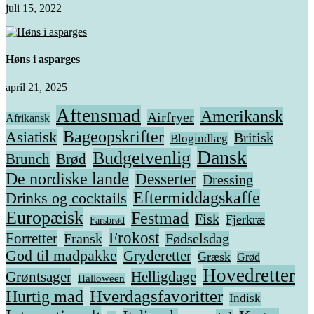
juli 15, 2022
Høns i asparges
april 21, 2025
Aftensmad
Amerikansk
Airfryer
Afrikansk
Bageopskrifter
Asiatisk
Britisk
Blogindlæg
Dansk
Budgetvenlig
Brunch
Brød
De nordiske lande
Desserter
Dressing
Eftermiddagskaffe
Drinks og cocktails
Europæisk
Festmad
Fisk
Fjerkræ
Farsbrød
Frokost
Forretter
Fransk
Fødselsdag
God til madpakke
Gryderetter
Græsk
Grød
Hovedretter
Grøntsager
Helligdage
Halloween
Hverdagsfavoritter
Hurtig mad
Indisk