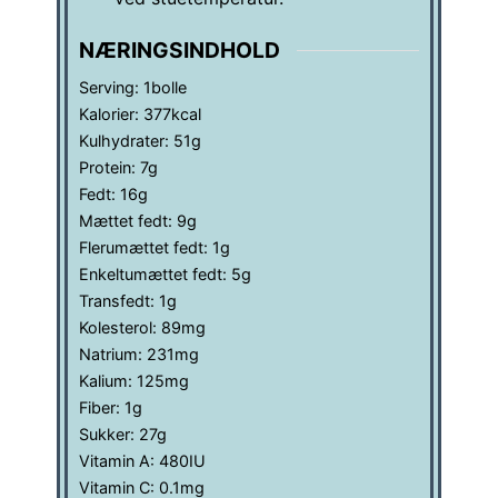
NÆRINGSINDHOLD
Serving:
1
bolle
Kalorier:
377
kcal
Kulhydrater:
51
g
Protein:
7
g
Fedt:
16
g
Mættet fedt:
9
g
Flerumættet fedt:
1
g
Enkeltumættet fedt:
5
g
Transfedt:
1
g
Kolesterol:
89
mg
Natrium:
231
mg
Kalium:
125
mg
Fiber:
1
g
Sukker:
27
g
Vitamin A:
480
IU
Vitamin C:
0.1
mg