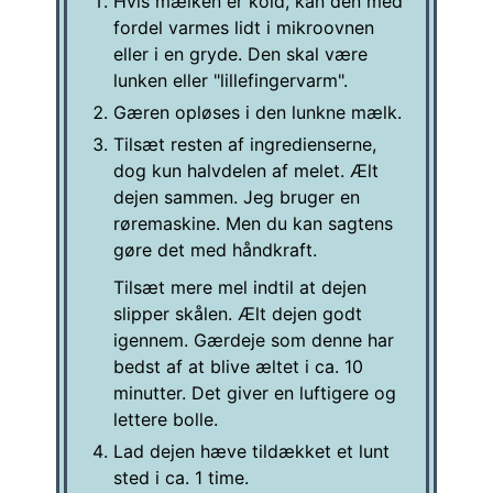
Hvis mælken er kold, kan den med
fordel varmes lidt i mikroovnen
eller i en gryde. Den skal være
lunken eller "lillefingervarm".
Gæren opløses i den lunkne mælk.
Tilsæt resten af ingredienserne,
dog kun halvdelen af melet. Ælt
dejen sammen. Jeg bruger en
røremaskine. Men du kan sagtens
gøre det med håndkraft.
Tilsæt mere mel indtil at dejen
slipper skålen. Ælt dejen godt
igennem. Gærdeje som denne har
bedst af at blive æltet i ca. 10
minutter. Det giver en luftigere og
lettere bolle.
Lad dejen hæve tildækket et lunt
sted i ca. 1 time.