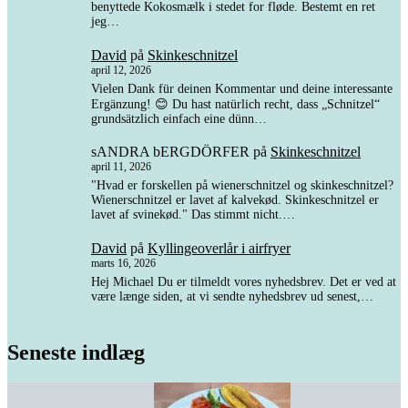
benyttede Kokosmælk i stedet for fløde. Bestemt en ret
jeg…
David
på
Skinkeschnitzel
april 12, 2026
Vielen Dank für deinen Kommentar und deine interessante
Ergänzung! 😊 Du hast natürlich recht, dass „Schnitzel“
grundsätzlich einfach eine dünn…
sANDRA bERGDÖRFER
på
Skinkeschnitzel
april 11, 2026
"Hvad er forskellen på wienerschnitzel og skinkeschnitzel?
Wienerschnitzel er lavet af kalvekød. Skinkeschnitzel er
lavet af svinekød." Das stimmt nicht.…
David
på
Kyllingeoverlår i airfryer
marts 16, 2026
Hej Michael Du er tilmeldt vores nyhedsbrev. Det er ved at
være længe siden, at vi sendte nyhedsbrev ud senest,…
Seneste indlæg