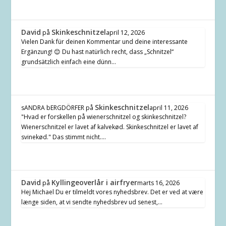
David
Skinkeschnitzel
på
april 12, 2026
Vielen Dank für deinen Kommentar und deine interessante
Ergänzung! 😊 Du hast natürlich recht, dass „Schnitzel“
grundsätzlich einfach eine dünn…
Skinkeschnitzel
sANDRA bERGDÖRFER
på
april 11, 2026
"Hvad er forskellen på wienerschnitzel og skinkeschnitzel?
Wienerschnitzel er lavet af kalvekød. Skinkeschnitzel er lavet af
svinekød." Das stimmt nicht.…
David
Kyllingeoverlår i airfryer
på
marts 16, 2026
Hej Michael Du er tilmeldt vores nyhedsbrev. Det er ved at være
længe siden, at vi sendte nyhedsbrev ud senest,…