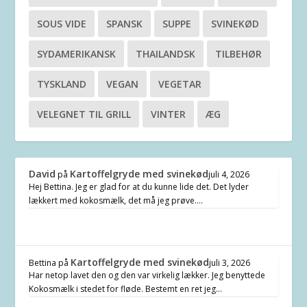
SOUS VIDE
SPANSK
SUPPE
SVINEKØD
SYDAMERIKANSK
THAILANDSK
TILBEHØR
TYSKLAND
VEGAN
VEGETAR
VELEGNET TIL GRILL
VINTER
ÆG
David
Kartoffelgryde med svinekød
på
juli 4, 2026
Hej Bettina. Jeg er glad for at du kunne lide det. Det lyder
lækkert med kokosmælk, det må jeg prøve.…
Kartoffelgryde med svinekød
Bettina
på
juli 3, 2026
Har netop lavet den og den var virkelig lækker. Jeg benyttede
Kokosmælk i stedet for fløde. Bestemt en ret jeg…