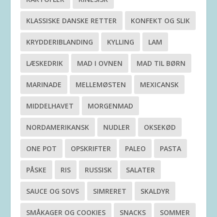
KLASSISKE DANSKE RETTER
KONFEKT OG SLIK
KRYDDERIBLANDING
KYLLING
LAM
LÆSKEDRIK
MAD I OVNEN
MAD TIL BØRN
MARINADE
MELLEMØSTEN
MEXICANSK
MIDDELHAVET
MORGENMAD
NORDAMERIKANSK
NUDLER
OKSEKØD
ONE POT
OPSKRIFTER
PALEO
PASTA
PÅSKE
RIS
RUSSISK
SALATER
SAUCE OG SOVS
SIMRERET
SKALDYR
SMÅKAGER OG COOKIES
SNACKS
SOMMER