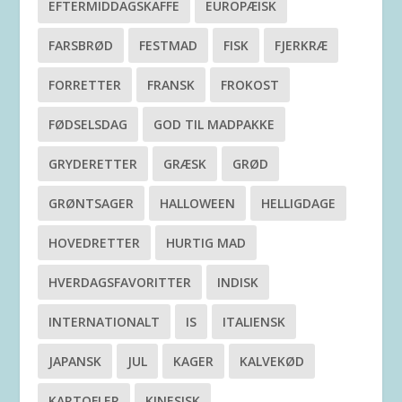
EFTERMIDDAGSKAFFE
EUROPÆISK
FARSBRØD
FESTMAD
FISK
FJERKRÆ
FORRETTER
FRANSK
FROKOST
FØDSELSDAG
GOD TIL MADPAKKE
GRYDERETTER
GRÆSK
GRØD
GRØNTSAGER
HALLOWEEN
HELLIGDAGE
HOVEDRETTER
HURTIG MAD
HVERDAGSFAVORITTER
INDISK
INTERNATIONALT
IS
ITALIENSK
JAPANSK
JUL
KAGER
KALVEKØD
KARTOFLER
KINESISK