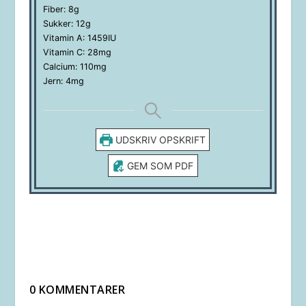
Fiber:
8
g
Sukker:
12
g
Vitamin A:
1459
IU
Vitamin C:
28
mg
Calcium:
110
mg
Jern:
4
mg
UDSKRIV OPSKRIFT
GEM SOM PDF
0 KOMMENTARER