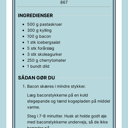
867
INGREDIENSER
500
g
pastaskruer
300
g
kylling
100
g
bacon
1
stk
icebergsalat
5
stk
forårsløg
3
stk
skoleagurker
250
g
cherrytomater
1
bundt
dild
SÅDAN GØR DU
Bacon skæres i mindre stykker.
Læg baconstykkerne på en kold
stegepande og tænd kogepladen på middel
varme.
Steg i 7-8 minutter. Husk at holde godt øje
med baconstykkerne undervejs, så de ikke
brænder på.