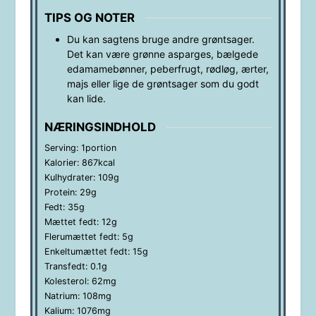
TIPS OG NOTER
Du kan sagtens bruge andre grøntsager.
Det kan være grønne asparges, bælgede
edamamebønner, peberfrugt, rødløg, ærter,
majs eller lige de grøntsager som du godt
kan lide.
NÆRINGSINDHOLD
Serving:
1
portion
Kalorier:
867
kcal
Kulhydrater:
109
g
Protein:
29
g
Fedt:
35
g
Mættet fedt:
12
g
Flerumættet fedt:
5
g
Enkeltumættet fedt:
15
g
Transfedt:
0.1
g
Kolesterol:
62
mg
Natrium:
108
mg
Kalium:
1076
mg