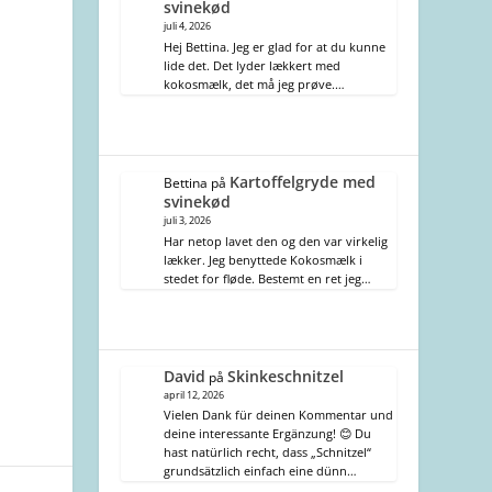
svinekød
juli 4, 2026
Hej Bettina. Jeg er glad for at du kunne
lide det. Det lyder lækkert med
kokosmælk, det må jeg prøve.…
Kartoffelgryde med
Bettina
på
svinekød
juli 3, 2026
Har netop lavet den og den var virkelig
lækker. Jeg benyttede Kokosmælk i
stedet for fløde. Bestemt en ret jeg…
David
Skinkeschnitzel
på
april 12, 2026
Vielen Dank für deinen Kommentar und
deine interessante Ergänzung! 😊 Du
hast natürlich recht, dass „Schnitzel“
grundsätzlich einfach eine dünn…