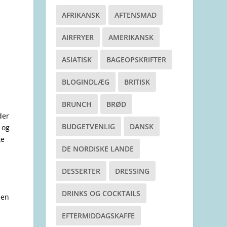
AFRIKANSK
AFTENSMAD
AIRFRYER
AMERIKANSK
ASIATISK
BAGEOPSKRIFTER
BLOGINDLÆG
BRITISK
BRUNCH
BRØD
der
BUDGETVENLIG
DANSK
 og
te
DE NORDISKE LANDE
DESSERTER
DRESSING
DRINKS OG COCKTAILS
men
EFTERMIDDAGSKAFFE