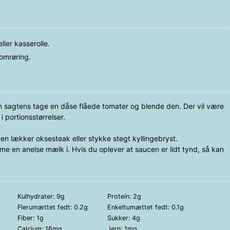
ller kasserolle.
omrøring.
n sagtens tage en dåse flåede tomater og blende den. Der vil være
i portionsstørrelser.
n lækker oksesteak eller stykke stegt kyllingebryst.
mme en anelse mælk i. Hvis du oplever at saucen er lidt tynd, så kan
Kulhydrater:
9
g
Protein:
2
g
Flerumættet fedt:
0.2
g
Enkeltumættet fedt:
0.1
g
Fiber:
1
g
Sukker:
4
g
Calcium:
16
mg
Jern:
1
mg