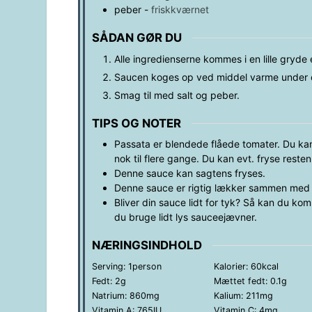
peber
-
friskkværnet
SÅDAN GØR DU
Alle ingredienserne kommes i en lille gryde e
Saucen koges op ved middel varme under 
Smag til med salt og peber.
TIPS OG NOTER
Passata er blendede flåede tomater. Du ka
nok til flere gange. Du kan evt. fryse resten 
Denne sauce kan sagtens fryses.
Denne sauce er rigtig lækker sammen med e
Bliver din sauce lidt for tyk? Så kan du ko
du bruge lidt lys sauceejævner.
NÆRINGSINDHOLD
Serving:
1
person
Kalorier:
60
kcal
Fedt:
2
g
Mættet fedt:
0.1
g
Natrium:
860
mg
Kalium:
211
mg
Vitamin A:
765
IU
Vitamin C:
4
mg