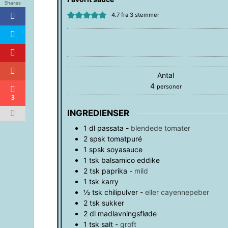
Shares
4.7
fra
3
stemmer
Antal
4
personer
3
INGREDIENSER
1
dl
passata
-
blendede tomater
2
spsk
tomatpuré
1
spsk
soyasauce
1
tsk
balsamico eddike
2
tsk
paprika
-
mild
1
tsk
karry
½
tsk
chilipulver
-
eller cayennepeber
2
tsk
sukker
2
dl
madlavningsfløde
1
tsk
salt
-
groft