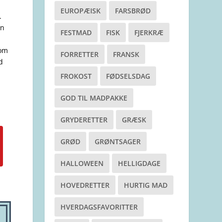
EUROPÆISK
FARSBRØD
.
an
FESTMAD
FISK
FJERKRÆ
 om
FORRETTER
FRANSK
d
FROKOST
FØDSELSDAG
GOD TIL MADPAKKE
GRYDERETTER
GRÆSK
GRØD
GRØNTSAGER
HALLOWEEN
HELLIGDAGE
HOVEDRETTER
HURTIG MAD
HVERDAGSFAVORITTER