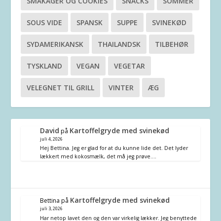
SMÅKAGER OG COOKIES
SNACKS
SOMMER
SOUS VIDE
SPANSK
SUPPE
SVINEKØD
SYDAMERIKANSK
THAILANDSK
TILBEHØR
TYSKLAND
VEGAN
VEGETAR
VELEGNET TIL GRILL
VINTER
ÆG
David
Kartoffelgryde med svinekød
på
juli 4, 2026
Hej Bettina. Jeg er glad for at du kunne lide det. Det lyder
lækkert med kokosmælk, det må jeg prøve.…
Kartoffelgryde med svinekød
Bettina
på
juli 3, 2026
Har netop lavet den og den var virkelig lækker. Jeg benyttede