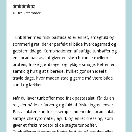
4.5
fra
2
stemmer
Tunbøffer med frisk pastasalat er en let, smagfuld og
sommerlig ret, der er perfekt til både hverdagsmad og
gæstemiddage. Kombinationen af saftige tunbøffer og
en sprød pastasalat giver en skøn balance mellem
protein, friske grøntsager og fyldige smage. Retten er
samtidig hurtig at tilberede, hvilket gør den ideel til
travle dage, hvor maden stadig gerne må være både
sund og lækker.
Når du laver tunbøffer med frisk pastasalat, får du en
ret, der både er farverig og fuld af friske ingredienser.
Pastasalaten kan for eksempel indeholde sprød salat,
saftige cherrytomater, agurk og en let dressing, som
giver et friskt modspil til de stegte tunbøffer.
Tunbøfferne tilberedes bedst kort tid på panden eller