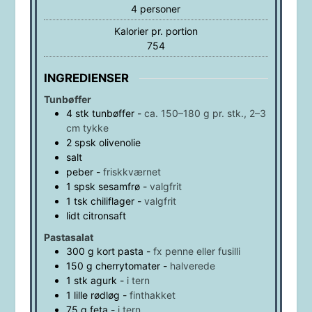
4
personer
Kalorier pr. portion
754
INGREDIENSER
Tunbøffer
4
stk
tunbøffer
-
ca. 150–180 g pr. stk., 2–3
cm tykke
2
spsk
olivenolie
salt
peber
-
friskkværnet
1
spsk
sesamfrø
-
valgfrit
1
tsk
chiliflager
-
valgfrit
lidt
citronsaft
Pastasalat
300
g
kort pasta
-
fx penne eller fusilli
150
g
cherrytomater
-
halverede
1
stk
agurk
-
i tern
1
lille
rødløg
-
finthakket
75
g
feta
-
i tern