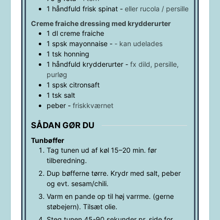
1
håndfuld
frisk spinat
-
eller rucola / persille
Creme fraiche dressing med krydderurter
1
dl
creme fraiche
1
spsk
mayonnaise
-
- kan udelades
1
tsk
honning
1
håndfuld
krydderurter
-
fx dild, persille,
purløg
1
spsk
citronsaft
1
tsk
salt
peber
-
friskkværnet
SÅDAN GØR DU
Tunbøffer
Tag tunen ud af køl 15–20 min. før
tilberedning.
Dup bøfferne tørre. Krydr med salt, peber
og evt. sesam/chili.
Varm en pande op til høj varrme. (gerne
støbejern). Tilsæt olie.
Steg tunen 45-90 sekunder pr. side for