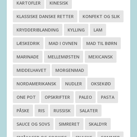
KARTOFLER
KINESISK
KLASSISKE DANSKE RETTER
KONFEKT OG SLIK
KRYDDERIBLANDING
KYLLING
LAM
LÆSKEDRIK
MAD I OVNEN
MAD TIL BØRN
MARINADE
MELLEMØSTEN
MEXICANSK
MIDDELHAVET
MORGENMAD
NORDAMERIKANSK
NUDLER
OKSEKØD
ONE POT
OPSKRIFTER
PALEO
PASTA
PÅSKE
RIS
RUSSISK
SALATER
SAUCE OG SOVS
SIMRERET
SKALDYR