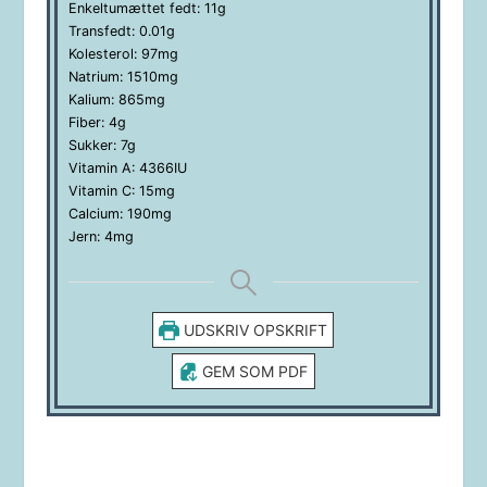
Enkeltumættet fedt:
11
g
Transfedt:
0.01
g
Kolesterol:
97
mg
Natrium:
1510
mg
Kalium:
865
mg
Fiber:
4
g
Sukker:
7
g
Vitamin A:
4366
IU
Vitamin C:
15
mg
Calcium:
190
mg
Jern:
4
mg
UDSKRIV OPSKRIFT
GEM SOM PDF