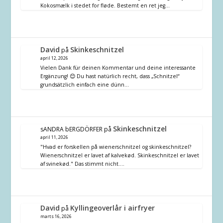
Kokosmælk i stedet for fløde. Bestemt en ret jeg…
David
Skinkeschnitzel
på
april 12, 2026
Vielen Dank für deinen Kommentar und deine interessante
Ergänzung! 😊 Du hast natürlich recht, dass „Schnitzel“
grundsätzlich einfach eine dünn…
Skinkeschnitzel
sANDRA bERGDÖRFER
på
april 11, 2026
"Hvad er forskellen på wienerschnitzel og skinkeschnitzel?
Wienerschnitzel er lavet af kalvekød. Skinkeschnitzel er lavet
af svinekød." Das stimmt nicht.…
David
Kyllingeoverlår i airfryer
på
marts 16, 2026