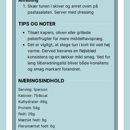
Anretning
Skær tunen i skiver og anret oven på
pastasalaten. Server med dressing
TIPS OG NOTER
Tilsæt kapers, oliven eller grillede
peberfrugter for mere middelhavspræg.
Det er vigitgt, at stege tun i kort tid ved høj
varme. Derved bevares en fløjlsblød
konsistens og en lækker mild smag. Ved for
lang tilberedningstid bliver både konsitens
og smag markant forandret.
NÆRINGSINDHOLD
Serving:
1
person
Kalorier:
754
kcal
Kulhydrater:
66
g
Protein:
54
g
Fedt:
29
g
Mættet fedt:
9
g
Flerumættet fedt:
6
g