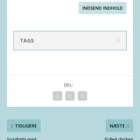
INDSEND INDHOLD
TAGS
DEL:
TIDLIGERE
NÆSTE
Spaghetti med
Pulled chicken