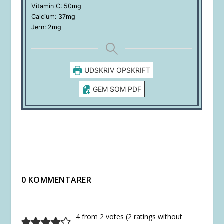
Vitamin C:
50
mg
Calcium:
37
mg
Jern:
2
mg
UDSKRIV OPSKRIFT
GEM SOM PDF
0 KOMMENTARER
4 from 2 votes (
2 ratings without