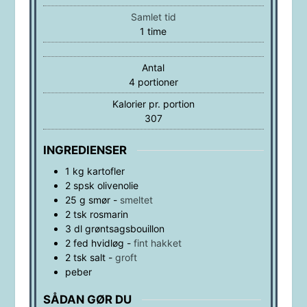
Samlet tid
time
1
time
Antal
4
portioner
Kalorier pr. portion
307
INGREDIENSER
1
kg
kartofler
2
spsk
olivenolie
25
g
smør
-
smeltet
2
tsk
rosmarin
3
dl
grøntsagsbouillon
2
fed
hvidløg
-
fint hakket
2
tsk
salt
-
groft
peber
SÅDAN GØR DU