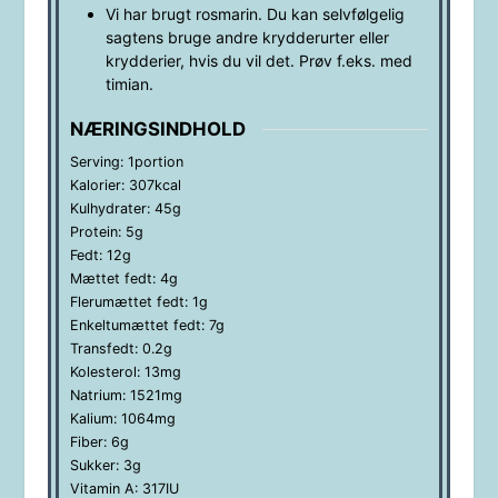
Vi har brugt rosmarin. Du kan selvfølgelig
sagtens bruge andre krydderurter eller
krydderier, hvis du vil det. Prøv f.eks. med
timian.
NÆRINGSINDHOLD
Serving:
1
portion
Kalorier:
307
kcal
Kulhydrater:
45
g
Protein:
5
g
Fedt:
12
g
Mættet fedt:
4
g
Flerumættet fedt:
1
g
Enkeltumættet fedt:
7
g
Transfedt:
0.2
g
Kolesterol:
13
mg
Natrium:
1521
mg
Kalium:
1064
mg
Fiber:
6
g
Sukker:
3
g
Vitamin A:
317
IU