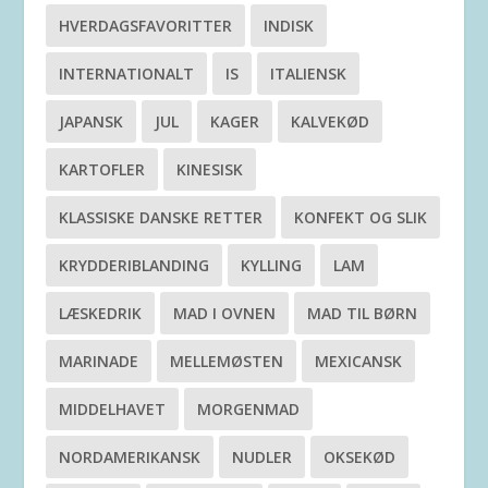
HVERDAGSFAVORITTER
INDISK
INTERNATIONALT
IS
ITALIENSK
JAPANSK
JUL
KAGER
KALVEKØD
KARTOFLER
KINESISK
KLASSISKE DANSKE RETTER
KONFEKT OG SLIK
KRYDDERIBLANDING
KYLLING
LAM
LÆSKEDRIK
MAD I OVNEN
MAD TIL BØRN
MARINADE
MELLEMØSTEN
MEXICANSK
MIDDELHAVET
MORGENMAD
NORDAMERIKANSK
NUDLER
OKSEKØD