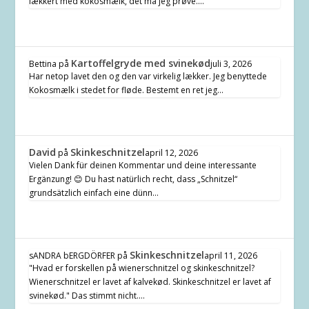
lækkert med kokosmælk, det må jeg prøve.…
Kartoffelgryde med svinekød
Bettina
på
juli 3, 2026
Har netop lavet den og den var virkelig lækker. Jeg benyttede
Kokosmælk i stedet for fløde. Bestemt en ret jeg…
David
Skinkeschnitzel
på
april 12, 2026
Vielen Dank für deinen Kommentar und deine interessante
Ergänzung! 😊 Du hast natürlich recht, dass „Schnitzel“
grundsätzlich einfach eine dünn…
Skinkeschnitzel
sANDRA bERGDÖRFER
på
april 11, 2026
"Hvad er forskellen på wienerschnitzel og skinkeschnitzel?
Wienerschnitzel er lavet af kalvekød. Skinkeschnitzel er lavet af
svinekød." Das stimmt nicht.…