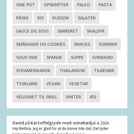
ONE POT
OPSKRIFTER
PALEO
PASTA
PÅSKE
RIS
RUSSISK
SALATER
SAUCE OG SOVS
SIMRERET
SKALDYR
SMÅKAGER OG COOKIES
SNACKS
SOMMER
SOUS VIDE
SPANSK
SUPPE
SVINEKØD
SYDAMERIKANSK
THAILANDSK
TILBEHØR
TYSKLAND
VEGAN
VEGETAR
VELEGNET TIL GRILL
VINTER
ÆG
David
Kartoffelgryde med svinekød
på
juli 4, 2026
Hej Bettina. Jeg er glad for at du kunne lide det. Det lyder