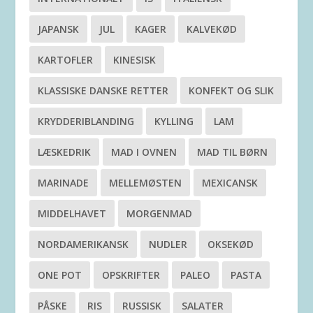
JAPANSK
JUL
KAGER
KALVEKØD
KARTOFLER
KINESISK
KLASSISKE DANSKE RETTER
KONFEKT OG SLIK
KRYDDERIBLANDING
KYLLING
LAM
LÆSKEDRIK
MAD I OVNEN
MAD TIL BØRN
MARINADE
MELLEMØSTEN
MEXICANSK
MIDDELHAVET
MORGENMAD
NORDAMERIKANSK
NUDLER
OKSEKØD
ONE POT
OPSKRIFTER
PALEO
PASTA
PÅSKE
RIS
RUSSISK
SALATER