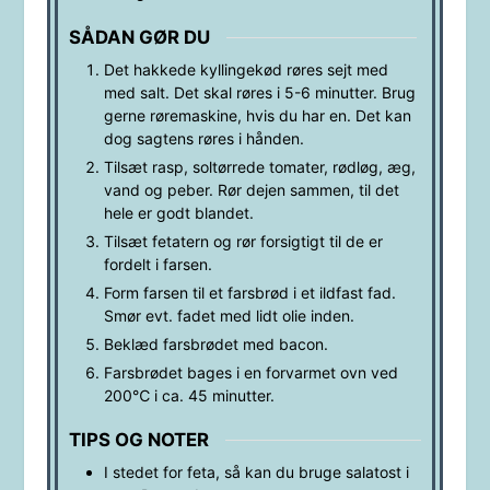
SÅDAN GØR DU
Det hakkede kyllingekød røres sejt med
med salt. Det skal røres i 5-6 minutter. Brug
gerne røremaskine, hvis du har en. Det kan
dog sagtens røres i hånden.
Tilsæt rasp, soltørrede tomater, rødløg, æg,
vand og peber. Rør dejen sammen, til det
hele er godt blandet.
Tilsæt fetatern og rør forsigtigt til de er
fordelt i farsen.
Form farsen til et farsbrød i et ildfast fad.
Smør evt. fadet med lidt olie inden.
Beklæd farsbrødet med bacon.
Farsbrødet bages i en forvarmet ovn ved
200℃ i ca. 45 minutter.
TIPS OG NOTER
I stedet for feta, så kan du bruge salatost i