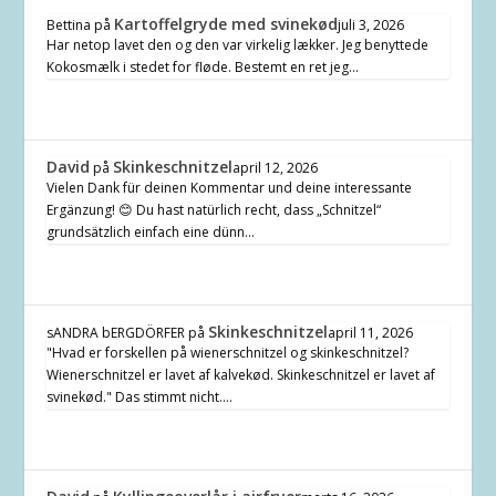
Kartoffelgryde med svinekød
Bettina
på
juli 3, 2026
Har netop lavet den og den var virkelig lækker. Jeg benyttede
Kokosmælk i stedet for fløde. Bestemt en ret jeg…
David
Skinkeschnitzel
på
april 12, 2026
Vielen Dank für deinen Kommentar und deine interessante
Ergänzung! 😊 Du hast natürlich recht, dass „Schnitzel“
grundsätzlich einfach eine dünn…
Skinkeschnitzel
sANDRA bERGDÖRFER
på
april 11, 2026
"Hvad er forskellen på wienerschnitzel og skinkeschnitzel?
Wienerschnitzel er lavet af kalvekød. Skinkeschnitzel er lavet af
svinekød." Das stimmt nicht.…