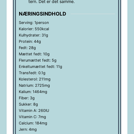
tern. Det er det samme.
NÆRINGSINDHOLD
Serving:
1
person
Kalorier:
550
kcal
Kulhydrater:
31
g
Protein:
44
g
Fedt:
28
g
Mættet fedt:
10
g
Flerumættet fedt:
5
g
Enkeltumættet fedt:
11
g
Transfedt:
0.1
g
Kolesterol:
211
mg
Natrium:
2725
mg
Kalium:
1464
mg
Fiber:
3
g
Sukker:
8
g
Vitamin A:
260
IU
Vitamin C:
7
mg
Calcium:
184
mg
Jern:
4
mg