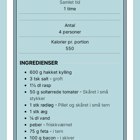
Samlet tid
time
1
time
Antal
4
personer
Kalorier pr. portion
550
INGREDIENSER
600
g
hakket kylling
3
tsk
salt
-
groft
1½
dl
rasp
50
g
soltørrede tomater
-
Skåret i små
stykker
1
stk
rødløg
-
Pillet og skåret i små tern
1
stk
æg
¼
dl
vand
peber
-
friskkværnet
75
g
feta
-
i tern
100
g
bacon
-
i skiver