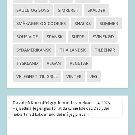
SAUCE OG SOVS
SIMRERET
SKALDYR
SMÅKAGER OG COOKIES
SNACKS
SOMMER
SOUS VIDE
SPANSK
SUPPE
SVINEKØD
SYDAMERIKANSK
THAILANDSK
TILBEHØR
TYSKLAND
VEGAN
VEGETAR
VELEGNET TIL GRILL
VINTER
ÆG
David
Kartoffelgryde med svinekød
på
juli 4, 2026
Hej Bettina. Jeg er glad for at du kunne lide det. Det lyder
lækkert med kokosmælk, det må jeg prøve.…