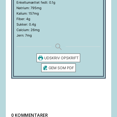
Enkeltumættet fedt:
0.1
g
Natrium:
795
mg
Kalium:
157
mg
Fiber:
4
g
Sukker:
0.4
g
Calcium:
26
mg
Jern:
7
mg
UDSKRIV OPSKRIFT
GEM SOM PDF
0 KOMMENTARER