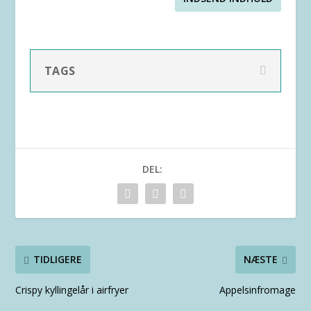
TAGS
DEL:
TIDLIGERE
NÆSTE
Crispy kyllingelår i airfryer
Appelsinfromage