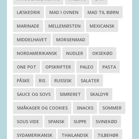
LÆSKEDRIK
MAD I OVNEN
MAD TIL BØRN
MARINADE
MELLEMØSTEN
MEXICANSK
MIDDELHAVET
MORGENMAD
NORDAMERIKANSK
NUDLER
OKSEKØD
ONE POT
OPSKRIFTER
PALEO
PASTA
PÅSKE
RIS
RUSSISK
SALATER
SAUCE OG SOVS
SIMRERET
SKALDYR
SMÅKAGER OG COOKIES
SNACKS
SOMMER
SOUS VIDE
SPANSK
SUPPE
SVINEKØD
SYDAMERIKANSK
THAILANDSK
TILBEHØR