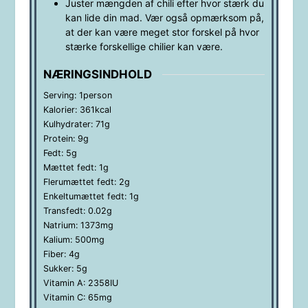
Juster mængden af chili efter hvor stærk du
kan lide din mad. Vær også opmærksom på,
at der kan være meget stor forskel på hvor
stærke forskellige chilier kan være.
NÆRINGSINDHOLD
Serving:
1
person
Kalorier:
361
kcal
Kulhydrater:
71
g
Protein:
9
g
Fedt:
5
g
Mættet fedt:
1
g
Flerumættet fedt:
2
g
Enkeltumættet fedt:
1
g
Transfedt:
0.02
g
Natrium:
1373
mg
Kalium:
500
mg
Fiber:
4
g
Sukker:
5
g
Vitamin A:
2358
IU
Vitamin C:
65
mg