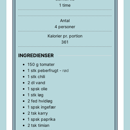
time
1
time
Antal
4
personer
Kalorier pr. portion
361
INGREDIENSER
150
g
tomater
1
stk
peberfrugt
-
rød
1
stk
chili
2
dl
vand
1
spsk
olie
1
stk
løg
2
fed
hvidløg
1
spsk
ingefær
2
tsk
karry
1
spsk
paprika
2
tsk
timian