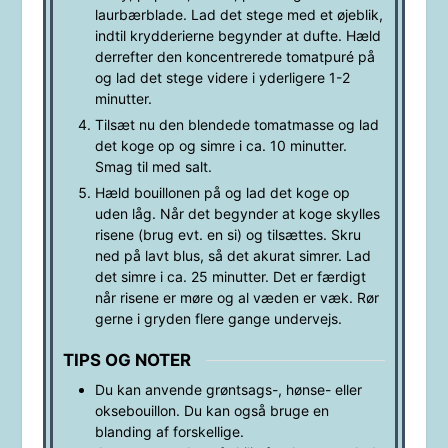
laurbærblade. Lad det stege med et øjeblik,
indtil krydderierne begynder at dufte. Hæld
derrefter den koncentrerede tomatpuré på
og lad det stege videre i yderligere 1-2
minutter.
Tilsæt nu den blendede tomatmasse og lad
det koge op og simre i ca. 10 minutter.
Smag til med salt.
Hæld bouillonen på og lad det koge op
uden låg. Når det begynder at koge skylles
risene (brug evt. en si) og tilsættes. Skru
ned på lavt blus, så det akurat simrer. Lad
det simre i ca. 25 minutter. Det er færdigt
når risene er møre og al væden er væk. Rør
gerne i gryden flere gange undervejs.
TIPS OG NOTER
Du kan anvende grøntsags-, hønse- eller
oksebouillon. Du kan også bruge en
blanding af forskellige.