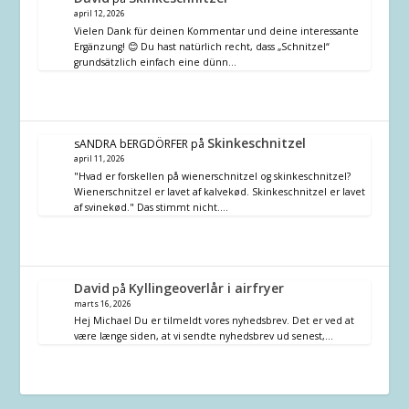
april 12, 2026
Vielen Dank für deinen Kommentar und deine interessante
Ergänzung! 😊 Du hast natürlich recht, dass „Schnitzel“
grundsätzlich einfach eine dünn…
Skinkeschnitzel
sANDRA bERGDÖRFER
på
april 11, 2026
"Hvad er forskellen på wienerschnitzel og skinkeschnitzel?
Wienerschnitzel er lavet af kalvekød. Skinkeschnitzel er lavet
af svinekød." Das stimmt nicht.…
David
Kyllingeoverlår i airfryer
på
marts 16, 2026
Hej Michael Du er tilmeldt vores nyhedsbrev. Det er ved at
være længe siden, at vi sendte nyhedsbrev ud senest,…