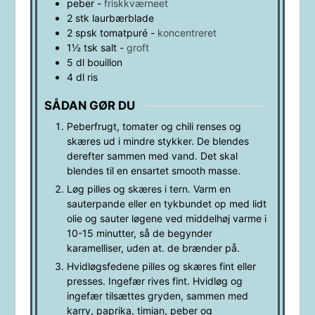
peber
-
friskkværneet
2
stk
laurbærblade
2
spsk
tomatpuré
-
koncentreret
1½
tsk
salt
-
groft
5
dl
bouillon
4
dl
ris
SÅDAN GØR DU
Peberfrugt, tomater og chili renses og
skæres ud i mindre stykker. De blendes
derefter sammen med vand. Det skal
blendes til en ensartet smooth masse.
Løg pilles og skæres i tern. Varm en
sauterpande eller en tykbundet op med lidt
olie og sauter løgene ved middelhøj varme i
10-15 minutter, så de begynder
karamelliser, uden at. de brænder på.
Hvidløgsfedene pilles og skæres fint eller
presses. Ingefær rives fint. Hvidløg og
ingefær tilsættes gryden, sammen med
karry, paprika, timian, peber og