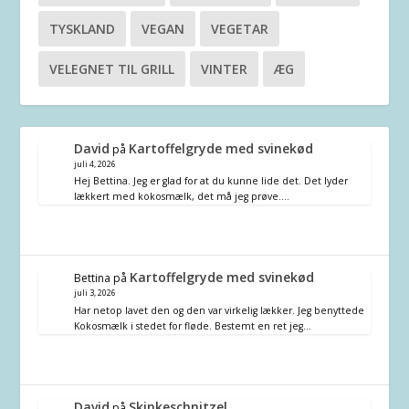
TYSKLAND
VEGAN
VEGETAR
VELEGNET TIL GRILL
VINTER
ÆG
David
Kartoffelgryde med svinekød
på
juli 4, 2026
Hej Bettina. Jeg er glad for at du kunne lide det. Det lyder
lækkert med kokosmælk, det må jeg prøve.…
Kartoffelgryde med svinekød
Bettina
på
juli 3, 2026
Har netop lavet den og den var virkelig lækker. Jeg benyttede
Kokosmælk i stedet for fløde. Bestemt en ret jeg…
David
Skinkeschnitzel
på