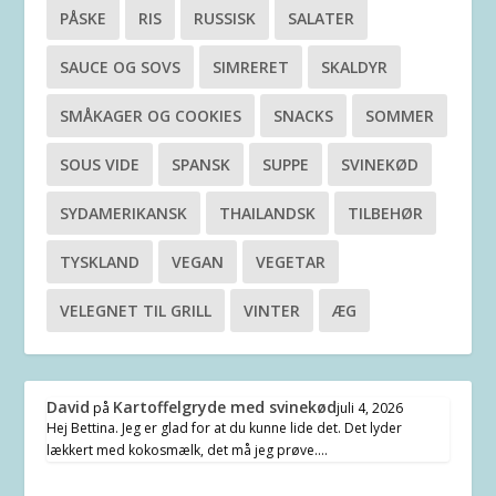
PÅSKE
RIS
RUSSISK
SALATER
SAUCE OG SOVS
SIMRERET
SKALDYR
SMÅKAGER OG COOKIES
SNACKS
SOMMER
SOUS VIDE
SPANSK
SUPPE
SVINEKØD
SYDAMERIKANSK
THAILANDSK
TILBEHØR
TYSKLAND
VEGAN
VEGETAR
VELEGNET TIL GRILL
VINTER
ÆG
David
Kartoffelgryde med svinekød
på
juli 4, 2026
Hej Bettina. Jeg er glad for at du kunne lide det. Det lyder
lækkert med kokosmælk, det må jeg prøve.…