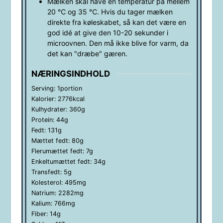
Mælken skal have en temperatur på mellem
20
℃ og 35 ℃. Hvis du tager mælken
direkte fra køleskabet, så kan det være en
god idé at give den 10-20 sekunder i
microovnen. Den må ikke blive for varm, da
det kan "dræbe" gæren.
NÆRINGSINDHOLD
Serving:
1
portion
Kalorier:
2776
kcal
Kulhydrater:
360
g
Protein:
44
g
Fedt:
131
g
Mættet fedt:
80
g
Flerumættet fedt:
7
g
Enkeltumættet fedt:
34
g
Transfedt:
5
g
Kolesterol:
495
mg
Natrium:
2282
mg
Kalium:
766
mg
Fiber:
14
g