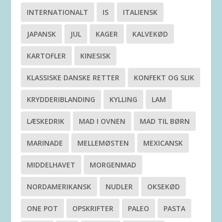
INTERNATIONALT
IS
ITALIENSK
JAPANSK
JUL
KAGER
KALVEKØD
KARTOFLER
KINESISK
KLASSISKE DANSKE RETTER
KONFEKT OG SLIK
KRYDDERIBLANDING
KYLLING
LAM
LÆSKEDRIK
MAD I OVNEN
MAD TIL BØRN
MARINADE
MELLEMØSTEN
MEXICANSK
MIDDELHAVET
MORGENMAD
NORDAMERIKANSK
NUDLER
OKSEKØD
ONE POT
OPSKRIFTER
PALEO
PASTA