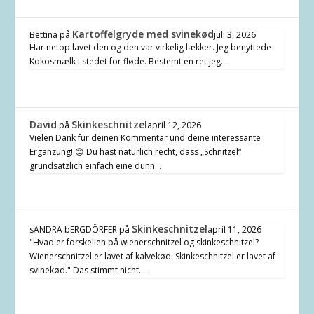
Kartoffelgryde med svinekød
Bettina
på
juli 3, 2026
Har netop lavet den og den var virkelig lækker. Jeg benyttede
Kokosmælk i stedet for fløde. Bestemt en ret jeg…
David
Skinkeschnitzel
på
april 12, 2026
Vielen Dank für deinen Kommentar und deine interessante
Ergänzung! 😊 Du hast natürlich recht, dass „Schnitzel“
grundsätzlich einfach eine dünn…
Skinkeschnitzel
sANDRA bERGDÖRFER
på
april 11, 2026
"Hvad er forskellen på wienerschnitzel og skinkeschnitzel?
Wienerschnitzel er lavet af kalvekød. Skinkeschnitzel er lavet af
svinekød." Das stimmt nicht.…