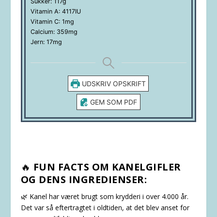
Sukker:
117
g
Vitamin A:
4117
IU
Vitamin C:
1
mg
Calcium:
359
mg
Jern:
17
mg
UDSKRIV OPSKRIFT
GEM SOM PDF
🔥
FUN FACTS OM KANELGIFLER
OG DENS INGREDIENSER:
🌿 Kanel har været brugt som krydderi i over 4.000 år.
Det var så eftertragtet i oldtiden, at det blev anset for