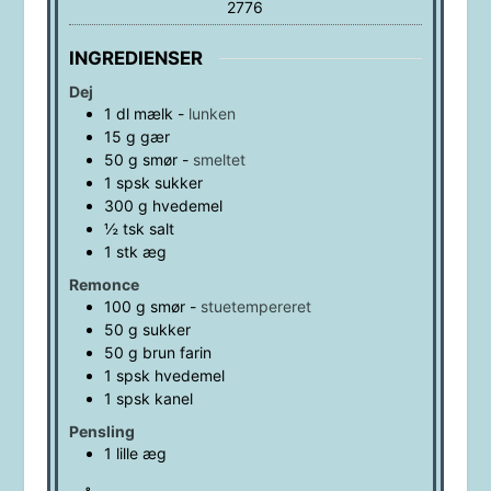
2776
INGREDIENSER
Dej
1
dl
mælk
-
lunken
15
g
gær
50
g
smør
-
smeltet
1
spsk
sukker
300
g
hvedemel
½
tsk
salt
1
stk
æg
Remonce
100
g
smør
-
stuetempereret
50
g
sukker
50
g
brun farin
1
spsk
hvedemel
1
spsk
kanel
Pensling
1
lille
æg