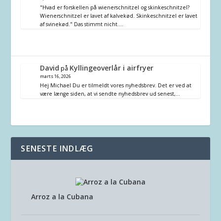
"Hvad er forskellen på wienerschnitzel og skinkeschnitzel?
Wienerschnitzel er lavet af kalvekød. Skinkeschnitzel er lavet
af svinekød." Das stimmt nicht.…
David
Kyllingeoverlår i airfryer
på
marts 16, 2026
Hej Michael Du er tilmeldt vores nyhedsbrev. Det er ved at
være længe siden, at vi sendte nyhedsbrev ud senest,…
SENESTE INDLÆG
Arroz a la Cubana