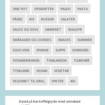
ONE POT
OPSKRIFTER
PALEO
PASTA
PÅSKE
RIS
RUSSISK
SALATER
SAUCE OG SOVS
SIMRERET
SKALDYR
SMÅKAGER OG COOKIES
SNACKS
SOMMER
SOUS VIDE
SPANSK
SUPPE
SVINEKØD
SYDAMERIKANSK
THAILANDSK
TILBEHØR
TYSKLAND
VEGAN
VEGETAR
VELEGNET TIL GRILL
VINTER
ÆG
David
Kartoffelgryde med svinekød
på