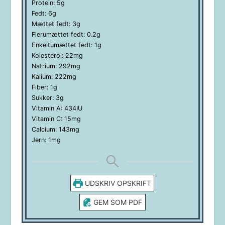
Protein:
5
g
Fedt:
6
g
Mættet fedt:
3
g
Flerumættet fedt:
0.2
g
Enkeltumættet fedt:
1
g
Kolesterol:
22
mg
Natrium:
292
mg
Kalium:
222
mg
Fiber:
1
g
Sukker:
3
g
Vitamin A:
434
IU
Vitamin C:
15
mg
Calcium:
143
mg
Jern:
1
mg
UDSKRIV OPSKRIFT
GEM SOM PDF