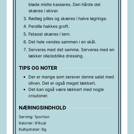
bløde midte kasseres. Den hårde del
skæres i skiver.
Rødløg pilles og skæres i halve løgringe.
Persille hakkes groft.
Fetaost skæres i tern.
Det hele vendes sammen i en skål.
Serveres med det samme. Serveres med en
lækker olie/eddike dressing.
TIPS OG NOTER
Der er mange som serever denne salat med
oliven. Det er også meget lækkert.
Det kan også være lækkert med nogle
croutoner.
NÆRINGSINDHOLD
Serving:
1
portion
Kalorier:
91
kcal
Kulhydrater:
6
g