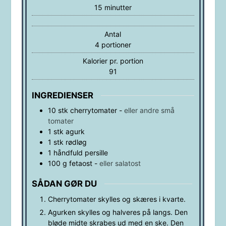
minutter
15
minutter
Antal
4
portioner
Kalorier pr. portion
91
INGREDIENSER
10
stk
cherrytomater
-
eller andre små
tomater
1
stk
agurk
1
stk
rødløg
1
håndfuld
persille
100
g
fetaost
-
eller salatost
SÅDAN GØR DU
Cherrytomater skylles og skæres i kvarte.
Agurken skylles og halveres på langs. Den
bløde midte skrabes ud med en ske. Den