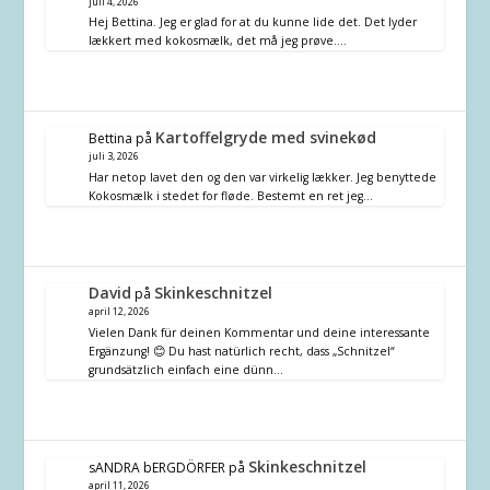
juli 4, 2026
Hej Bettina. Jeg er glad for at du kunne lide det. Det lyder
lækkert med kokosmælk, det må jeg prøve.…
Kartoffelgryde med svinekød
Bettina
på
juli 3, 2026
Har netop lavet den og den var virkelig lækker. Jeg benyttede
Kokosmælk i stedet for fløde. Bestemt en ret jeg…
David
Skinkeschnitzel
på
april 12, 2026
Vielen Dank für deinen Kommentar und deine interessante
Ergänzung! 😊 Du hast natürlich recht, dass „Schnitzel“
grundsätzlich einfach eine dünn…
Skinkeschnitzel
sANDRA bERGDÖRFER
på
april 11, 2026