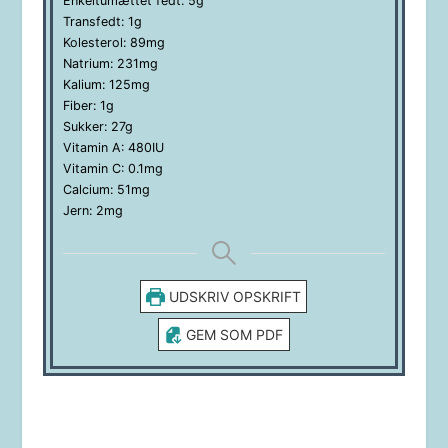
Enkeltumættet fedt:
5
g
Transfedt:
1
g
Kolesterol:
89
mg
Natrium:
231
mg
Kalium:
125
mg
Fiber:
1
g
Sukker:
27
g
Vitamin A:
480
IU
Vitamin C:
0.1
mg
Calcium:
51
mg
Jern:
2
mg
UDSKRIV OPSKRIFT
GEM SOM PDF