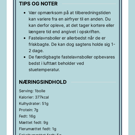
TIPS OG NOTER
Vær opmærksom på at tilberedningstiden
kan variere fra en airfryer til en anden. Du
kan derfor opleve, at det tager kortere eller
længere tid end angivet i opskriften.
Fastelavnsboller er allerbedst når de er
friskbagte. De kan dog sagtens holde sig 1-
2 dage.
De færdigbagte fastelavnsboller opbevares
bedst i lufttæt beholder ved
stuetemperatur.
NÆRINGSINDHOLD
Serving:
1
bolle
Kalorier:
377
kcal
Kulhydrater:
51
g
Protein:
7
g
Fedt:
16
g
Mættet fedt:
9
g
Flerumættet fedt:
1
g