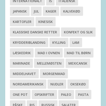
INTERNATIONALT
IS
ITALIENSK
JAPANSK
JUL
KAGER
KALVEKØD
KARTOFLER
KINESISK
KLASSISKE DANSKE RETTER
KONFEKT OG SLIK
KRYDDERIBLANDING
KYLLING
LAM
LÆSKEDRIK
MAD I OVNEN
MAD TIL BØRN
MARINADE
MELLEMØSTEN
MEXICANSK
MIDDELHAVET
MORGENMAD
NORDAMERIKANSK
NUDLER
OKSEKØD
ONE POT
OPSKRIFTER
PALEO
PASTA
PÅSKE
RIS
RUSSISK
SALATER