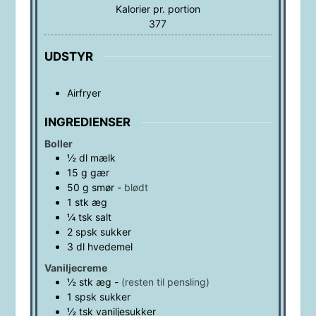
Kalorier pr. portion
377
UDSTYR
Airfryer
INGREDIENSER
Boller
½
dl
mælk
15
g
gær
50
g
smør
-
blødt
1
stk
æg
¼
tsk
salt
2
spsk
sukker
3
dl
hvedemel
Vaniljecreme
½
stk
æg
-
(resten til pensling)
1
spsk
sukker
½
tsk
vaniljesukker