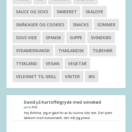
SAUCE OG SOVS
SIMRERET
SKALDYR
SMÅKAGER OG COOKIES
SNACKS
SOMMER
SOUS VIDE
SPANSK
SUPPE
SVINEKØD
SYDAMERIKANSK
THAILANDSK
TILBEHØR
TYSKLAND
VEGAN
VEGETAR
VELEGNET TIL GRILL
VINTER
ÆG
David
Kartoffelgryde med svinekød
på
juli 4, 2026
Hej Bettina. Jeg er glad for at du kunne lide det. Det lyder
lækkert med kokosmælk, det må jeg prøve.…