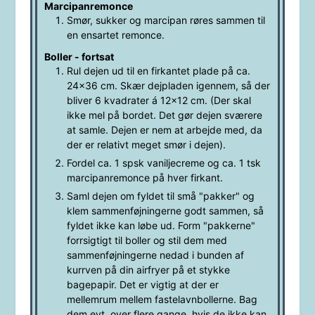
Marcipanremonce
Smør, sukker og marcipan røres sammen til
en ensartet remonce.
Boller - fortsat
Rul dejen ud til en firkantet plade på ca.
24x36 cm. Skær dejpladen igennem, så der
bliver 6 kvadrater á 12x12 cm. (Der skal
ikke mel på bordet. Det gør dejen sværere
at samle. Dejen er nem at arbejde med, da
der er relativt meget smør i dejen).
Fordel ca. 1 spsk vaniljecreme og ca. 1 tsk
marcipanremonce på hver firkant.
Saml dejen om fyldet til små "pakker" og
klem sammenføjningerne godt sammen, så
fyldet ikke kan løbe ud. Form "pakkerne"
forrsigtigt til boller og stil dem med
sammenføjningerne nedad i bunden af
kurrven på din airfryer på et stykke
bagepapir. Det er vigtig at der er
mellemrum mellem fastelavnbollerne. Bag
dem evt. over flere gange, hvis de ikke kan