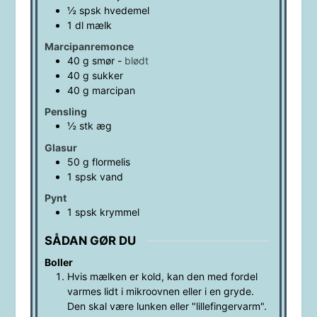
½
spsk
hvedemel
1
dl
mælk
Marcipanremonce
40
g
smør
-
blødt
40
g
sukker
40
g
marcipan
Pensling
½
stk
æg
Glasur
50
g
flormelis
1
spsk
vand
Pynt
1
spsk
krymmel
SÅDAN GØR DU
Boller
Hvis mælken er kold, kan den med fordel
varmes lidt i mikroovnen eller i en gryde.
Den skal være lunken eller "lillefingervarm".