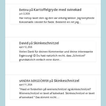
Kartoffelgryde med svinekød
Bettina
på
juli 3, 2026
Har netop lavet den og den var virkelig lækker. Jeg benyttede
Kokosmælk i stedet for fløde. Bestemt en ret jeg…
David
Skinkeschnitzel
på
april 12, 2026
Vielen Dank für deinen Kommentar und deine interessante
Ergänzung! 😊 Du hast natürlich recht, dass „Schnitzel“
grundsätzlich einfach eine dünn…
Skinkeschnitzel
sANDRA bERGDÖRFER
på
april 11, 2026
"Hvad er forskellen på wienerschnitzel og skinkeschnitzel?
Wienerschnitzel er lavet af kalvekød. Skinkeschnitzel er lavet
af svinekød." Das stimmt nicht.…