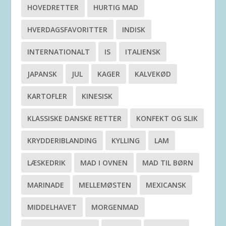
HOVEDRETTER
HURTIG MAD
HVERDAGSFAVORITTER
INDISK
INTERNATIONALT
IS
ITALIENSK
JAPANSK
JUL
KAGER
KALVEKØD
KARTOFLER
KINESISK
KLASSISKE DANSKE RETTER
KONFEKT OG SLIK
KRYDDERIBLANDING
KYLLING
LAM
LÆSKEDRIK
MAD I OVNEN
MAD TIL BØRN
MARINADE
MELLEMØSTEN
MEXICANSK
MIDDELHAVET
MORGENMAD