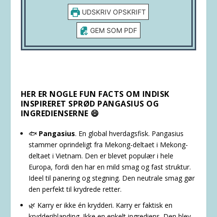
UDSKRIV OPSKRIFT
GEM SOM PDF
HER ER NOGLE FUN FACTS OM
INDISK
INSPIRERET SPRØD PANGASIUS
OG
INGREDIENSERNE 😄
🐟
Pangasius
. En global hverdagsfisk. Pangasius
stammer oprindeligt fra Mekong-deltaet i Mekong-
deltaet i Vietnam. Den er blevet populær i hele
Europa, fordi den har en mild smag og fast struktur.
Ideel til panering og stegning. Den neutrale smag gør
den perfekt til krydrede retter.
🌿 Karry er ikke én krydderi. Karry er faktisk en
krydderiblanding. Ikke en enkelt ingrediens. Den blev