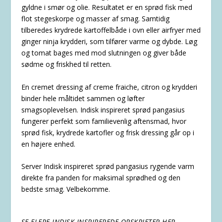
gyldne i smør og olie. Resultatet er en sprød fisk med
flot stegeskorpe og masser af smag. Samtidig
tilberedes krydrede kartoffelbåde i ovn eller airfryer med
ginger ninja krydderi, som tilfører varme og dybde. Løg
og tomat bages med mod slutningen og giver både
sødme og friskhed til retten.
En cremet dressing af creme fraiche, citron og krydderi
binder hele måltidet sammen og løfter
smagsoplevelsen. Indisk inspireret sprød pangasius
fungerer perfekt som familievenlig aftensmad, hvor
sprød fisk, krydrede kartofler og frisk dressing går op i
en højere enhed.
Server Indisk inspireret sprød pangasius rygende varm
direkte fra panden for maksimal sprødhed og den
bedste smag. Velbekomme.
SE FLERE INDISK INSPIREREDE OPSKRIFTER HER.