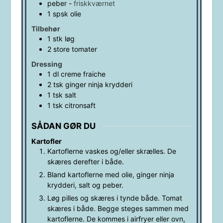
peber
-
friskkværnet
1
spsk
olie
Tilbehør
1
stk
løg
2
store
tomater
Dressing
1
dl
creme fraiche
2
tsk
ginger ninja krydderi
1
tsk
salt
1
tsk
citronsaft
SÅDAN GØR DU
Kartofler
Kartoflerne vaskes og/eller skrælles. De
skæres derefter i både.
Bland kartoflerne med olie, ginger ninja
krydderi, salt og peber.
Løg pilles og skæres i tynde både. Tomat
skæres i både. Begge steges sammen med
kartoflerne. De kommes i airfryer eller ovn,