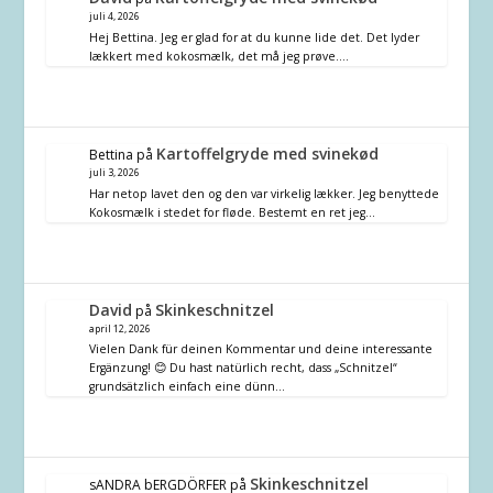
juli 4, 2026
Hej Bettina. Jeg er glad for at du kunne lide det. Det lyder
lækkert med kokosmælk, det må jeg prøve.…
Kartoffelgryde med svinekød
Bettina
på
juli 3, 2026
Har netop lavet den og den var virkelig lækker. Jeg benyttede
Kokosmælk i stedet for fløde. Bestemt en ret jeg…
David
Skinkeschnitzel
på
april 12, 2026
Vielen Dank für deinen Kommentar und deine interessante
Ergänzung! 😊 Du hast natürlich recht, dass „Schnitzel“
grundsätzlich einfach eine dünn…
Skinkeschnitzel
sANDRA bERGDÖRFER
på