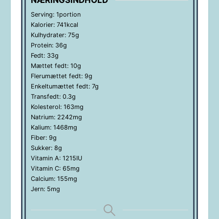
Serving:
1
portion
Kalorier:
741
kcal
Kulhydrater:
75
g
Protein:
36
g
Fedt:
33
g
Mættet fedt:
10
g
Flerumættet fedt:
9
g
Enkeltumættet fedt:
7
g
Transfedt:
0.3
g
Kolesterol:
163
mg
Natrium:
2242
mg
Kalium:
1468
mg
Fiber:
9
g
Sukker:
8
g
Vitamin A:
1215
IU
Vitamin C:
65
mg
Calcium:
155
mg
Jern:
5
mg