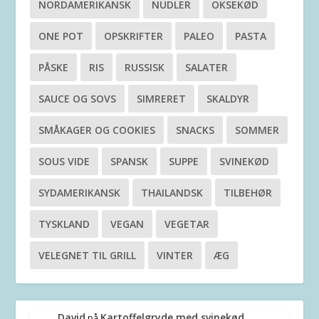
NORDAMERIKANSK
NUDLER
OKSEKØD
ONE POT
OPSKRIFTER
PALEO
PASTA
PÅSKE
RIS
RUSSISK
SALATER
SAUCE OG SOVS
SIMRERET
SKALDYR
SMÅKAGER OG COOKIES
SNACKS
SOMMER
SOUS VIDE
SPANSK
SUPPE
SVINEKØD
SYDAMERIKANSK
THAILANDSK
TILBEHØR
TYSKLAND
VEGAN
VEGETAR
VELEGNET TIL GRILL
VINTER
ÆG
David
Kartoffelgryde med svinekød
på