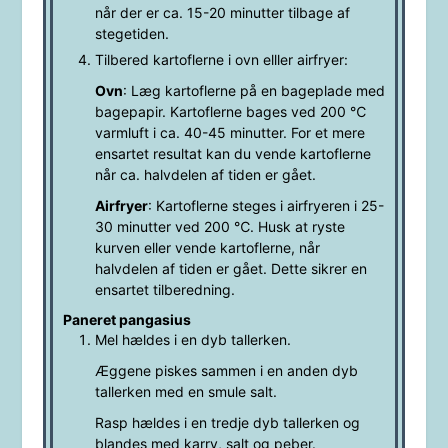
når der er ca. 15-20 minutter tilbage af
stegetiden.
Tilbered kartoflerne i ovn elller airfryer:
Ovn
: Læg kartoflerne på en bageplade med
bagepapir. Kartoflerne bages ved 200 ℃
varmluft i ca. 40-45 minutter. For et mere
ensartet resultat kan du vende kartoflerne
når ca. halvdelen af tiden er gået.
Airfryer
: Kartoflerne steges i airfryeren i 25-
30 minutter ved 200 ℃. Husk at ryste
kurven eller vende kartoflerne, når
halvdelen af tiden er gået. Dette sikrer en
ensartet tilberedning.
Paneret pangasius
Mel hældes i en dyb tallerken.
Æggene piskes sammen i en anden dyb
tallerken med en smule salt.
Rasp hældes i en tredje dyb tallerken og
blandes med karry, salt og peber.