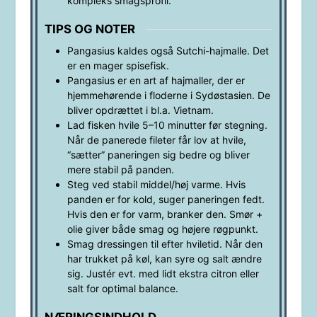
kompleks smagsprofil.
TIPS OG NOTER
Pangasius kaldes også Sutchi-hajmalle. Det
er en mager spisefisk.
Pangasius er en art af hajmaller, der er
hjemmehørende i floderne i Sydøstasien. De
bliver opdrættet i bl.a. Vietnam.
Lad fisken hvile 5–10 minutter før stegning.
Når de panerede fileter får lov at hvile,
“sætter” paneringen sig bedre og bliver
mere stabil på panden.
Steg ved stabil middel/høj varme. Hvis
panden er for kold, suger paneringen fedt.
Hvis den er for varm, branker den. Smør +
olie giver både smag og højere røgpunkt.
Smag dressingen til efter hviletid. Når den
har trukket på køl, kan syre og salt ændre
sig. Justér evt. med lidt ekstra citron eller
salt for optimal balance.
NÆRINGSINDHOLD