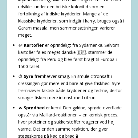
udviklet under den britiske kolonitid som en
fortolkning af indiske krydderier. Mange af de
klassiske krydderier, som indgår i karry, bruges også i
Garam masala, men sammensætningen varierer
meget.
🥔
Kartofler
er oprindeligt fra Sydamerika. Selvom
kartofler føles meget danske 🇩🇰, stammer de
oprindeligt fra Peru og blev først bragt til Europa i
1500-tallet.
🍋
Syre
fremhæver smag. En smule citronsaft i
dressingen gør mere end bare at give friskhed. Syre
fremhæver faktisk både krydderier og fedme, derfor
smager fisken mere intenst med citron.
🔥
Sprødhed
er kemi. Den gyldne, sprøde overflade
opstår via Maillard-reaktionen – en kemisk proces,
hvor proteiner og sukkerstoffer reagerer ved høj
varme. Det er den samme reaktion, der giver
stegeskorpe på kød og brød 🧪