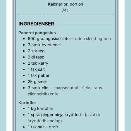
Kalorier pr. portion
741
INGREDIENSER
Paneret pangasius
600
g
pangasiusfileter
-
uden skind og ben
3
spsk
hvedemel
2
stk
æg
2
dl
rasp
2
tsk
karry
1
tsk
salt
1
tsk
peber
25
g
smør
3
spsk
olie
-
smagsneutral - f.eks. raps-
eller solsikkeolie
Kartofler
1
kg
kartofler
1
spsk
ginger ninja krydderi
-
(asiatisk
krydderiblanding)
1
tsk
salt
-
groft