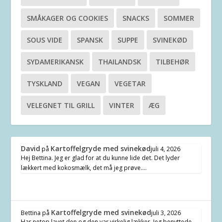
SMÅKAGER OG COOKIES
SNACKS
SOMMER
SOUS VIDE
SPANSK
SUPPE
SVINEKØD
SYDAMERIKANSK
THAILANDSK
TILBEHØR
TYSKLAND
VEGAN
VEGETAR
VELEGNET TIL GRILL
VINTER
ÆG
David
Kartoffelgryde med svinekød
på
juli 4, 2026
Hej Bettina. Jeg er glad for at du kunne lide det. Det lyder
lækkert med kokosmælk, det må jeg prøve.…
Kartoffelgryde med svinekød
Bettina
på
juli 3, 2026
Har netop lavet den og den var virkelig lækker. Jeg benyttede