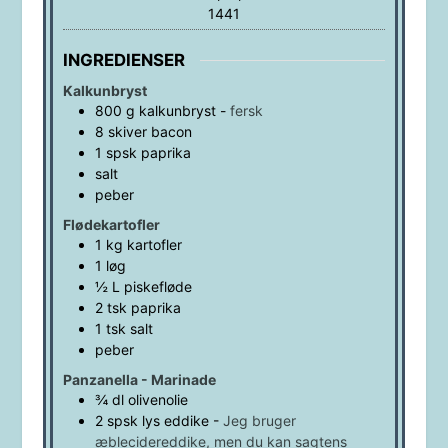
1441
INGREDIENSER
Kalkunbryst
800
g
kalkunbryst
-
fersk
8
skiver
bacon
1
spsk
paprika
salt
peber
Flødekartofler
1
kg
kartofler
1
løg
½
L
piskefløde
2
tsk
paprika
1
tsk
salt
peber
Panzanella - Marinade
¾
dl
olivenolie
2
spsk
lys eddike
-
Jeg bruger
æblecidereddike, men du kan sagtens