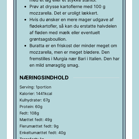
Prøv at drysse kartoflerne med 100 g
mozzarella. Det er uroligt lækkert.
Hvis du ønsker en mere mager udgave af
flødekartofler, så kan du erstatte halvdelen
af fløden med mælk eller eventuelt
grøntsagsboullion.
Buratta er en friskost der minder meget om
mozzarella, men er meget blødere. Den
fremstilles i Murgia nær Bari i Italien. Den har
en mild smøragtig smag.
NÆRINGSINDHOLD
Serving:
1
portion
Kalorier:
1441
kcal
Kulhydrater:
67
g
Protein:
60
g
Fedt:
108
g
Mættet fedt:
49
g
Flerumættet fedt:
9
g
Enkeltumættet fedt:
40
g