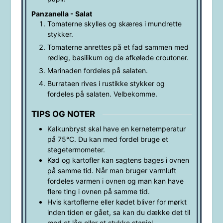
Panzanella - Salat
Tomaterne skylles og skæres i mundrette
stykker.
Tomaterne anrettes på et fad sammen med
rødløg, basilikum og de afkølede croutoner.
Marinaden fordeles på salaten.
Burrataen rives i rustikke stykker og
fordeles på salaten. Velbekomme.
TIPS OG NOTER
Kalkunbryst skal have en kernetemperatur
på 75
°C. Du kan med fordel bruge et
stegetermometer.
Kød og kartofler kan sagtens bages i ovnen
på samme tid. Når man bruger varmluft
fordeles varmen i ovnen og man kan have
flere ting i ovnen på samme tid.
Hvis kartoflerne eller kødet bliver for mørkt
inden tiden er gået, sa kan du dække det til
med et låg eller et stykke staniol.