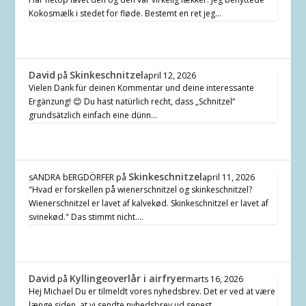
Kokosmælk i stedet for fløde. Bestemt en ret jeg…
David
Skinkeschnitzel
på
april 12, 2026
Vielen Dank für deinen Kommentar und deine interessante
Ergänzung! 😊 Du hast natürlich recht, dass „Schnitzel“
grundsätzlich einfach eine dünn…
Skinkeschnitzel
sANDRA bERGDÖRFER
på
april 11, 2026
"Hvad er forskellen på wienerschnitzel og skinkeschnitzel?
Wienerschnitzel er lavet af kalvekød. Skinkeschnitzel er lavet af
svinekød." Das stimmt nicht.…
David
Kyllingeoverlår i airfryer
på
marts 16, 2026
Hej Michael Du er tilmeldt vores nyhedsbrev. Det er ved at være
længe siden, at vi sendte nyhedsbrev ud senest,…