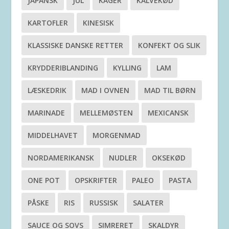
JAPANSK
JUL
KAGER
KALVEKØD
KARTOFLER
KINESISK
KLASSISKE DANSKE RETTER
KONFEKT OG SLIK
KRYDDERIBLANDING
KYLLING
LAM
LÆSKEDRIK
MAD I OVNEN
MAD TIL BØRN
MARINADE
MELLEMØSTEN
MEXICANSK
MIDDELHAVET
MORGENMAD
NORDAMERIKANSK
NUDLER
OKSEKØD
ONE POT
OPSKRIFTER
PALEO
PASTA
PÅSKE
RIS
RUSSISK
SALATER
SAUCE OG SOVS
SIMRERET
SKALDYR