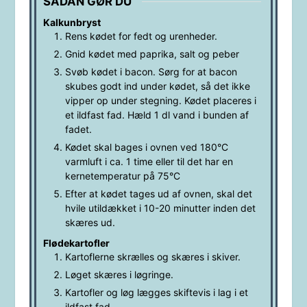
SÅDAN GØR DU
Kalkunbryst
Rens kødet for fedt og urenheder.
Gnid kødet med paprika, salt og peber
Svøb kødet i bacon. Sørg for at bacon
skubes godt ind under kødet, så det ikke
vipper op under stegning. Kødet placeres i
et ildfast fad. Hæld 1 dl vand i bunden af
fadet.
Kødet skal bages i ovnen ved 180°C
varmluft i ca. 1 time eller til det har en
kernetemperatur på 75°C
Efter at kødet tages ud af ovnen, skal det
hvile utildækket i 10-20 minutter inden det
skæres ud.
Flødekartofler
Kartoflerne skrælles og skæres i skiver.
Løget skæres i løgringe.
Kartofler og løg lægges skiftevis i lag i et
ildfast fad.