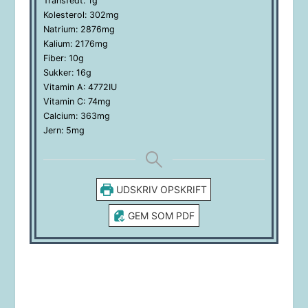
Transfedt:
1
g
Kolesterol:
302
mg
Natrium:
2876
mg
Kalium:
2176
mg
Fiber:
10
g
Sukker:
16
g
Vitamin A:
4772
IU
Vitamin C:
74
mg
Calcium:
363
mg
Jern:
5
mg
UDSKRIV OPSKRIFT
GEM SOM PDF