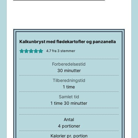
Kalkunbryst med flødekartofler og panzanella
4.7
fra
3
stemmer
Forberedelsestid
minutter
30
minutter
Tilberedningstid
time
1
time
Samlet tid
time
minutter
1
time
30
minutter
Antal
4
portioner
Kalorier pr. portion