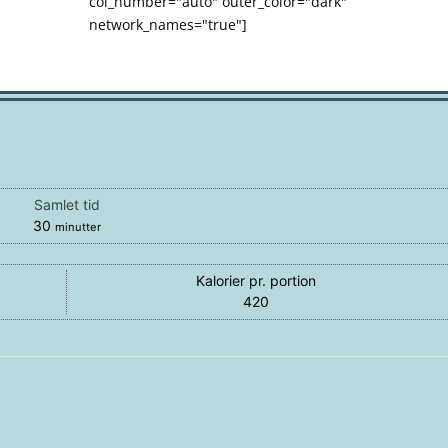
col_number="auto" outer_color="dark"
network_names="true"]
Samlet tid
minutter
30
minutter
Kalorier pr. portion
420