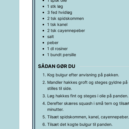
1
spsk
olie
1
stk
løg
3
fed
hvidløg
2
tsk
spidskommen
1
tsk
kanel
2
tsk
cayennepeber
salt
peber
1
dl
rosiner
1
bundt
persille
SÅDAN GØR DU
Kog bulgur efter anvisning på pakken.
Mandler hakkes groft og steges gyldne på 
stilles til side.
Løg hakkes fint og steges i olie på panden.
Derefter skæres squash i små tern og tils
minutter.
Tilsæt spidskommen, kanel, cayennepeber. 
Tilsæt det kogte bulgur til panden.