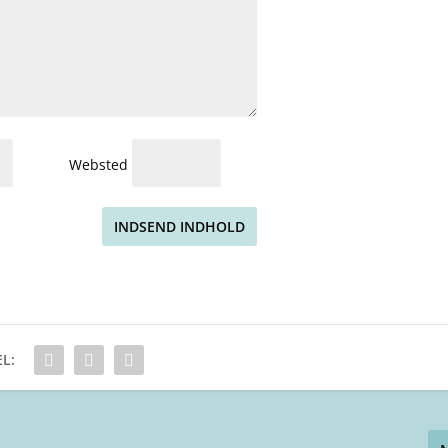
Websted
INDSEND INDHOLD
L: