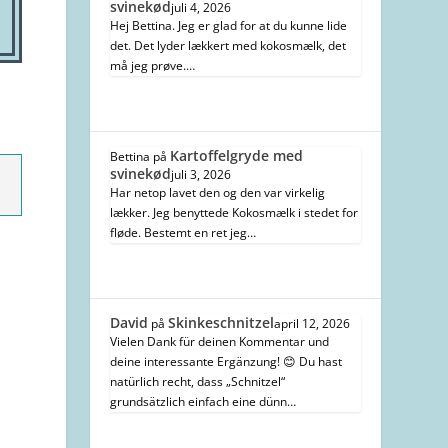
svinekød
juli 4, 2026
Hej Bettina. Jeg er glad for at du kunne lide
det. Det lyder lækkert med kokosmælk, det
må jeg prøve.…
Kartoffelgryde med
Bettina
på
svinekød
juli 3, 2026
Har netop lavet den og den var virkelig
lækker. Jeg benyttede Kokosmælk i stedet for
fløde. Bestemt en ret jeg…
David
Skinkeschnitzel
på
april 12, 2026
Vielen Dank für deinen Kommentar und
deine interessante Ergänzung! 😊 Du hast
natürlich recht, dass „Schnitzel“
grundsätzlich einfach eine dünn…