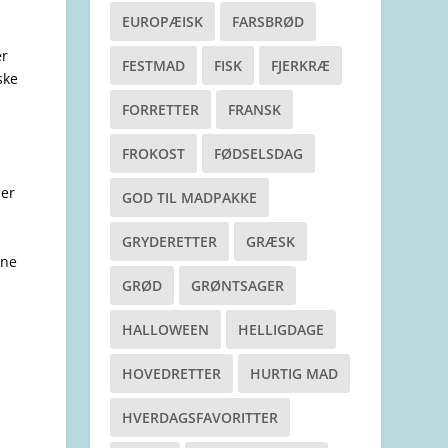
EUROPÆISK
FARSBRØD
er
FESTMAD
FISK
FJERKRÆ
ske
FORRETTER
FRANSK
FROKOST
FØDSELSDAG
der
GOD TIL MADPAKKE
GRYDERETTER
GRÆSK
rne
GRØD
GRØNTSAGER
HALLOWEEN
HELLIGDAGE
HOVEDRETTER
HURTIG MAD
HVERDAGSFAVORITTER