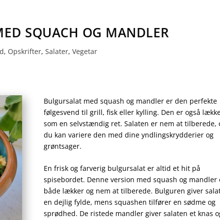
MED SQUACH OG MANDLER
ad
,
Opskrifter
,
Salater
,
Vegetar
Bulgursalat med squash og mandler er den perfekte
følgesvend til grill, fisk eller kylling. Den er også lækk
som en selvstændig ret. Salaten er nem at tilberede, 
du kan variere den med dine yndlingskrydderier og
grøntsager.
En frisk og farverig bulgursalat er altid et hit på
spisebordet. Denne version med squash og mandler 
både lækker og nem at tilberede. Bulguren giver sala
en dejlig fylde, mens squashen tilfører en sødme og
sprødhed. De ristede mandler giver salaten et knas o