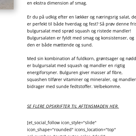
en ekstra dimension af smag.
Er du på udkig efter en lækker og næringsrig salat, d
er perfekt til både hverdag og fest? Så prøv denne fri
bulgursalat med sprød squash og ristede mandler!
Bulgursalaten er fyldt med smag og konsistenser, og
den er både mættende og sund.
Med sin kombination af fuldkorn, grøntsager og nød
er bulgursalat med squash og mandler en rigtig
energiforsyner. Bulguren giver masser af fibre,
squashen tilfører vitaminer og mineraler, og mandle
bidrager med sunde fedtstoffer. Velbekomme.
SE FLERE OPSKRIFTER TIL AFTENSMADEN HER.
[et_social_follow icon_style="slide"
icon_shape="rounded" icons_location="top"