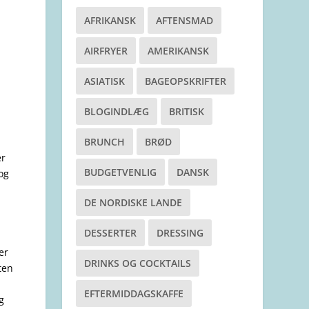
AFRIKANSK
AFTENSMAD
AIRFRYER
AMERIKANSK
ASIATISK
BAGEOPSKRIFTER
BLOGINDLÆG
BRITISK
BRUNCH
BRØD
er
BUDGETVENLIG
DANSK
og
DE NORDISKE LANDE
DESSERTER
DRESSING
er
DRINKS OG COCKTAILS
ten
EFTERMIDDAGSKAFFE
g