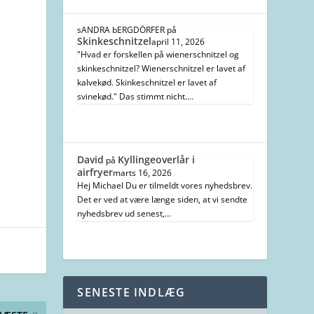
sANDRA bERGDÖRFER
på
Skinkeschnitzel
april 11, 2026
"Hvad er forskellen på wienerschnitzel og
skinkeschnitzel? Wienerschnitzel er lavet af
kalvekød. Skinkeschnitzel er lavet af
svinekød." Das stimmt nicht.…
David
Kyllingeoverlår i
på
airfryer
marts 16, 2026
Hej Michael Du er tilmeldt vores nyhedsbrev.
Det er ved at være længe siden, at vi sendte
nyhedsbrev ud senest,…
SENESTE INDLÆG