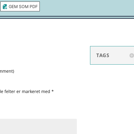
GEM SOM PDF
TAGS
omment
)
e felter er markeret med
*