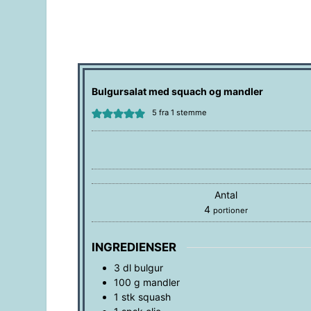
Bulgursalat med squach og mandler
5
fra 1 stemme
Antal
4
portioner
INGREDIENSER
3
dl
bulgur
100
g
mandler
1
stk
squash