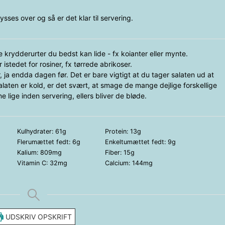
ses over og så er det klar til servering.
 krydderurter du bedst kan lide - fx koianter eller mynte.
istedet for rosiner, fx tørrede abrikoser.
 ja endda dagen før. Det er bare vigtigt at du tager salaten ud at
alaten er kold, er det svært, at smage de mange dejlige forskellige
 lige inden servering, ellers bliver de bløde.
Kulhydrater:
61
g
Protein:
13
g
Flerumættet fedt:
6
g
Enkeltumættet fedt:
9
g
Kalium:
809
mg
Fiber:
15
g
Vitamin C:
32
mg
Calcium:
144
mg
UDSKRIV OPSKRIFT