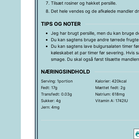
Tilsæt rosiner og hakket persille.
Det hele vendes og de afkølede mandler drys
TIPS OG NOTER
Jeg har brugt persille, men du kan bruge de
Du kan sagtens bruge andre tørrede frugter 
Du kan sagtens lave bulgursalaten timer før,
køleskabet at par timer før severing. Hvis s
smage. Du skal også først tilsætte mandlerne
NÆRINGSINDHOLD
Serving:
1
portion
Kalorier:
420
kcal
Fedt:
17
g
Mættet fedt:
2
g
Transfedt:
0.03
g
Natrium:
618
mg
Sukker:
4
g
Vitamin A:
1742
IU
Jern:
4
mg