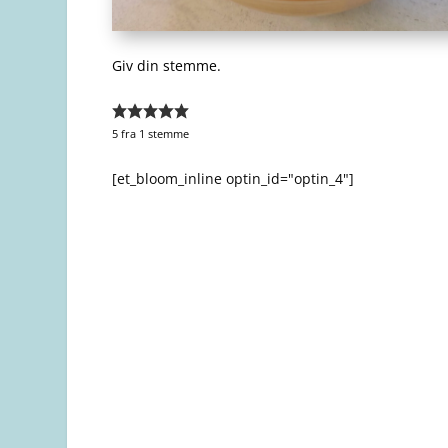
Giv din stemme.
5
fra 1 stemme
[et_bloom_inline optin_id="optin_4"]